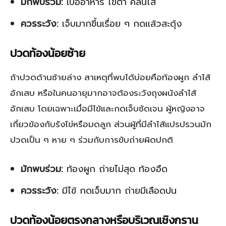
มักพบร่วม:
เบื่ออาหาร ไข้ต่ำ คลื่นไส้
ควรระวัง:
เจ็บมากขึ้นเรื่อย ๆ กดแล้วสะดุ้ง
ปวดท้องน้อยซ้าย
ถ้าปวดด้านซ้ายล่าง สาเหตุที่พบได้บ่อยคือท้องผูก ลำไส้
อักเสบ หรือในคนอายุมากอาจต้องระวังถุงผนังลำไส้
อักเสบ โดยเฉพาะเมื่อมีไข้และกดเจ็บชัดเจน ผู้หญิงอาจ
เกี่ยวข้องกับรังไข่หรือมดลูก ส่วนผู้ที่มีลำไส้แปรปรวนมัก
ปวดเป็น ๆ หาย ๆ ร่วมกับการขับถ่ายผิดปกติ
มักพบร่วม:
ท้องผูก ถ่ายไม่สุด ท้องอืด
ควรระวัง:
มีไข้ กดเจ็บมาก ถ่ายมีเลือดปน
ปวดท้องน้อยตรงกลางหรือบริเวณเชิงกราน