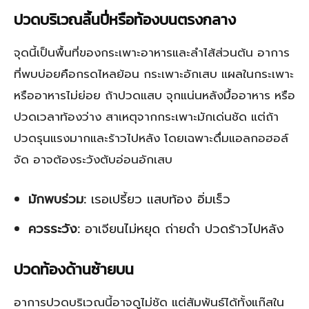
ปวดบริเวณลิ้นปี่หรือท้องบนตรงกลาง
จุดนี้เป็นพื้นที่ของกระเพาะอาหารและลำไส้ส่วนต้น อาการ
ที่พบบ่อยคือกรดไหลย้อน กระเพาะอักเสบ แผลในกระเพาะ
หรืออาหารไม่ย่อย ถ้าปวดแสบ จุกแน่นหลังมื้ออาหาร หรือ
ปวดเวลาท้องว่าง สาเหตุจากกระเพาะมักเด่นชัด แต่ถ้า
ปวดรุนแรงมากและร้าวไปหลัง โดยเฉพาะดื่มแอลกอฮอล์
จัด อาจต้องระวังตับอ่อนอักเสบ
มักพบร่วม:
เรอเปรี้ยว แสบท้อง อิ่มเร็ว
ควรระวัง:
อาเจียนไม่หยุด ถ่ายดำ ปวดร้าวไปหลัง
ปวดท้องด้านซ้ายบน
อาการปวดบริเวณนี้อาจดูไม่ชัด แต่สัมพันธ์ได้ทั้งแก๊สใน