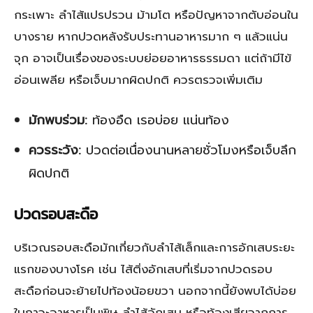
กระเพาะ ลำไส้แปรปรวน ม้ามโต หรือปัญหาจากตับอ่อนใน
บางราย หากปวดหลังรับประทานอาหารมาก ๆ แล้วแน่น
จุก อาจเป็นเรื่องของระบบย่อยอาหารธรรมดา แต่ถ้ามีไข้
อ่อนเพลีย หรือเจ็บมากผิดปกติ ควรตรวจเพิ่มเติม
มักพบร่วม:
ท้องอืด เรอบ่อย แน่นท้อง
ควรระวัง:
ปวดต่อเนื่องนานหลายชั่วโมงหรือเจ็บลึก
ผิดปกติ
ปวดรอบสะดือ
บริเวณรอบสะดือมักเกี่ยวกับลำไส้เล็กและการอักเสบระยะ
แรกของบางโรค เช่น ไส้ติ่งอักเสบที่เริ่มจากปวดรอบ
สะดือก่อนจะย้ายไปท้องน้อยขวา นอกจากนี้ยังพบได้บ่อย
ในภาวะอาหารเป็นพิษ ลำไส้อักเสบ หรือท้องเสียจากการ