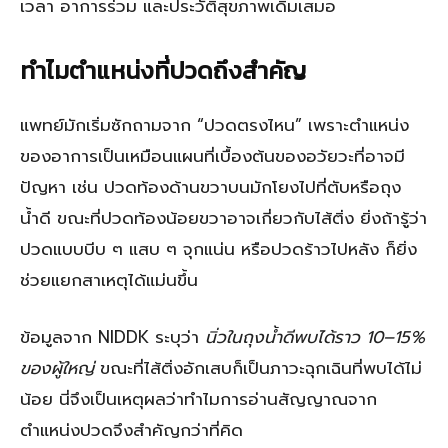
เวลา อาการร่วม และประวัติสุขภาพเดิมเสมอ
ทำไมตำแหน่งที่ปวดถึงสำคัญ
แพทย์มักเริ่มซักถามจาก “ปวดตรงไหน” เพราะตำแหน่ง
ของอาการเป็นเหมือนแผนที่เบื้องต้นของอวัยวะที่อาจมี
ปัญหา เช่น ปวดท้องด้านขวาบนมักโยงไปที่ตับหรือถุง
น้ำดี ขณะที่ปวดท้องน้อยขวาอาจเกี่ยวกับไส้ติ่ง ยิ่งถ้ารู้ว่า
ปวดแบบบีบ ๆ แสบ ๆ จุกแน่น หรือปวดร้าวไปหลัง ก็ยิ่ง
ช่วยแยกสาเหตุได้แม่นขึ้น
ข้อมูลจาก NIDDK ระบุว่า
นิ่วในถุงน้ำดีพบได้ราว 10–15%
ของผู้ใหญ่
ขณะที่ไส้ติ่งอักเสบก็เป็นภาวะฉุกเฉินที่พบได้ไม่
น้อย นี่จึงเป็นเหตุผลว่าทำไมการอ่านสัญญาณจาก
ตำแหน่งปวดจึงสำคัญกว่าที่คิด