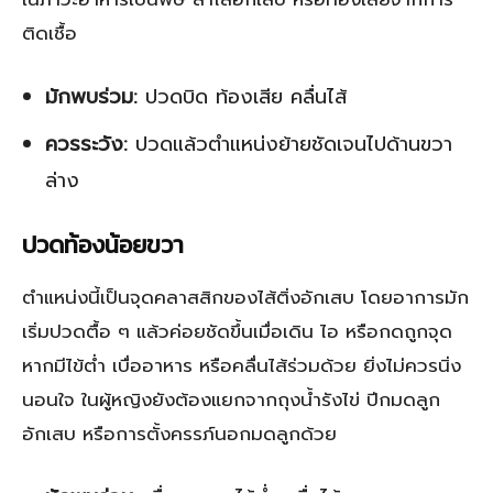
ติดเชื้อ
มักพบร่วม:
ปวดบิด ท้องเสีย คลื่นไส้
ควรระวัง:
ปวดแล้วตำแหน่งย้ายชัดเจนไปด้านขวา
ล่าง
ปวดท้องน้อยขวา
ตำแหน่งนี้เป็นจุดคลาสสิกของไส้ติ่งอักเสบ โดยอาการมัก
เริ่มปวดตื้อ ๆ แล้วค่อยชัดขึ้นเมื่อเดิน ไอ หรือกดถูกจุด
หากมีไข้ต่ำ เบื่ออาหาร หรือคลื่นไส้ร่วมด้วย ยิ่งไม่ควรนิ่ง
นอนใจ ในผู้หญิงยังต้องแยกจากถุงน้ำรังไข่ ปีกมดลูก
อักเสบ หรือการตั้งครรภ์นอกมดลูกด้วย