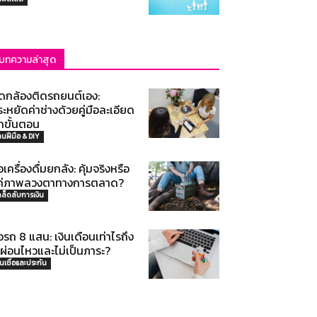
บทความล่าสุด
ิดกล้องติดรถยนต์เอง:
ะหยัดค่าช่างด้วยคู่มือละเอียด
กขั้นตอน
านฝีมือ & DIY
้อเครื่องดื่มยกลัง: คุ้มจริงหรือ
ค่ภาพลวงตาทางการตลาด?
คล็ดลับการเงิน
้อรถ 8 แสน: เงินเดือนเท่าไรถึง
ะผ่อนไหวและไม่เป็นภาระ?
ินเชื่อและประกัน