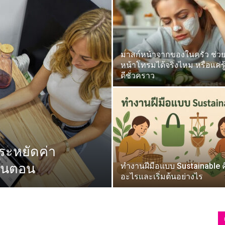
มาสก์หน้าจากของในครัว ช่วยก
ความ
หน้าโทรมได้จริงไหม หรือแค่รู้
ดีชั่วคราว
รู้
ระหยัดค่า
ขั้นตอน
ทำงานฝีมือแบบ Sustainable ค
อะไรและเริ่มต้นอย่างไร
แหล่ง