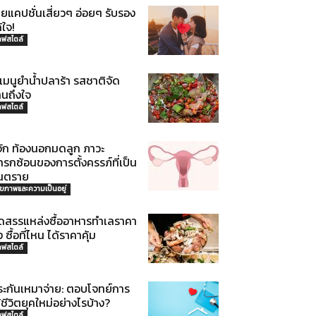
ยแคปชั่นเสี่ยวๆ อ่อยๆ รับรอง
้ใจ!
ลฟสไตล์
เมนูยำน้ำปลาร้า รสชาติจัด
านถึงใจ
ลฟสไตล์
้จัก ท้องนอกมดลูก ภาวะ
รกซ้อนของการตั้งครรภ์ที่เป็น
ันตราย
ุขภาพและความเป็นอยู่
ัดสรรแหล่งซื้ออาหารทำเลราคา
ง ซื้อที่ไหน ได้ราคาคุ้ม
ลฟสไตล์
ระกันเหมาจ่าย: ตอบโจทย์การ
้ชีวิตยุคใหม่อย่างไรบ้าง?
ลฟสไตล์