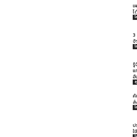
ที่
เผ
ได
ไ
3 
มี
จ้
ไ
รู
แท
อ
ประโยชน์
ส
ค
ส่
ไ
[iRiselements.com]
ป
ใช
ไ