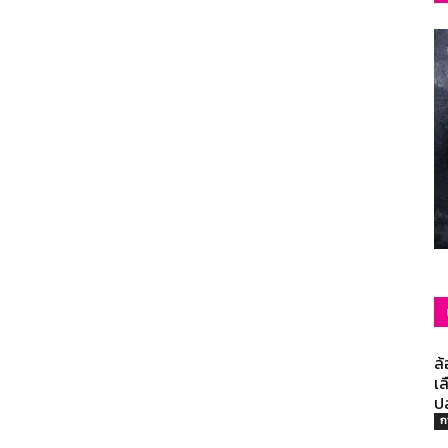
รวม
ความ
รู้
ล
เล
ป
ก