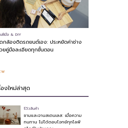
นฝีมือ & DIY
ิดกล้องติดรถยนต์เอง: ประหยัดค่าช่าง
้วยคู่มือละเอียดทุกขั้นตอน
EW
รื่องใหม่ล่าสุด
รีวิวสินค้า
ชามและจานสเตนเลส: เมื่อความ
ทนทาน ไม่ได้ตอบโจทย์ทุกไลฟ์