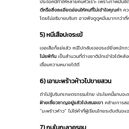
ประโยคนี้ทำให้หลายคนหัวเราะ เพราะภาพมันชั
ดีหรือสิ่งละเอียดอ่อนให้คนที่ไม่เข้าใจคุณค่า
ควา
โดยไม่อธิบายบริบท อาจฟังดูดูหมิ่นมากกว่าท
5) หนีเสือปะจระเข้
เจอเสือก็แย่แล้ว หนีไปกลับเจอจระเข้ยิ่งหนัก
ไม่แพ้กัน
เป็นสำนวนที่ต่างชาติมักเข้าใจได้หลั
เชื่อมความหมายได้ดี
6) เอามะพร้าวห้าวไปขายสวน
ถ้าไม่รู้บริบทเกษตรกรรมไทย ประโยคนี้แทบจ
ฝ่ายเชี่ยวชาญอยู่แล้วไปเสนอเขา
คล้ายการสอนผู
“มะพร้าวห้าว” ไม่ใช่คำที่ผู้เรียนไทยระดับต้นจะ
7) กบในกะลาครอบ