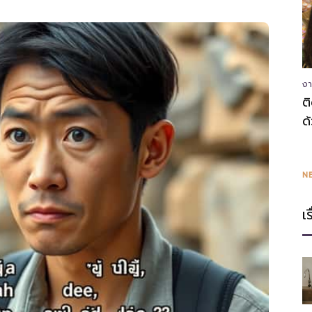
ความ
งา
ต
ด
รู้
N
เ
แหล่ง