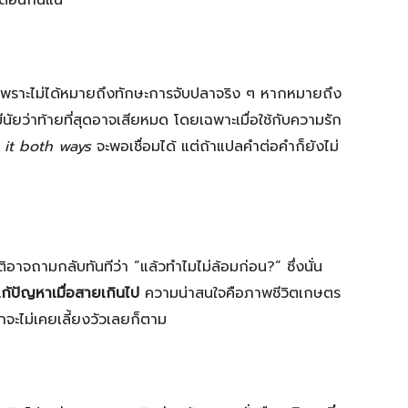
ตือนกันแน่
่ เพราะไม่ได้หมายถึงทักษะการจับปลาจริง ๆ หากหมายถึง
นัยว่าท้ายที่สุดอาจเสียหมด โดยเฉพาะเมื่อใช้กับความรัก
 it both ways
จะพอเชื่อมได้ แต่ถ้าแปลคำต่อคำก็ยังไม่
ิอาจถามกลับทันทีว่า “แล้วทำไมไม่ล้อมก่อน?” ซึ่งนั่น
ก้ปัญหาเมื่อสายเกินไป
ความน่าสนใจคือภาพชีวิตเกษตร
จะไม่เคยเลี้ยงวัวเลยก็ตาม