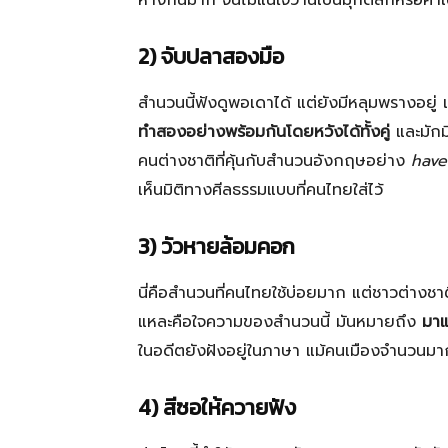
ห่างกันมาก จนไม่แน่ใจว่านี่เป็นมุกตลกหรือคำเ
2) จับปลาสองมือ
สำนวนนี้ฟังดูพอเดาได้ แต่ยังมีหลุมพรางอยู
ทำสองอย่างพร้อมกันโดยหวังได้ทั้งคู่
และมักมี
คนต่างชาติที่คุ้นกับสำนวนอังกฤษอย่าง
have
เห็นมิติทางศีลธรรมแบบที่คนไทยใส่ไว้
3) วัวหายล้อมคอก
นี่คือสำนวนที่คนไทยใช้บ่อยมาก แต่ชาวต่างชาต
แหละคือใจความของสำนวนนี้ มันหมายถึง
มาแ
ในอดีตยังฝังอยู่ในภาษา แม้คนเมืองจำนวนมาก
4) สีซอให้ควายฟัง