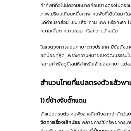
คำศัพท์ทั่วไปมีความหมายค่อนข้างตรงไปตรงม
ภาพเปรียบเทียบหนึ่งภาพ คนฟังที่เติบโตมาในส
แค่คำแยกส่วน เช่น เสือ ถ่าน แพะ หรือกะลา โดย
ความเสี่ยง ความซวย หรือความล้าสมัย
ในแวดวงการสอนภาษาต่างประเทศ มีข้อสังเ
ผิดบ่อยที่สุด เพราะความหมายเชิงวัฒนธรรมไ
หลายคำฟังดูมีเสน่ห์สำหรับเจ้าของภาษา แต่ชว
สำนวนไทยที่แปลตรงตัวแล้วพาเข
1) ขี่ช้างจับตั๊กแตน
ถ้าแปลตรงตัว คนฟังอาจนึกถึงฉากล่าสัตว์แ
จัดการเรื่องเล็กน้อย
คล้ายการใช้ทรัพยากรเกิน