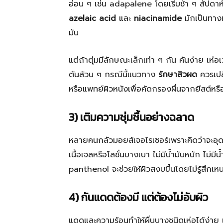
อ่อน ๆ เช่น adapalene โดยเริ่มช้า ๆ สัปดาห
azelaic acid
และ
niacinamide
มักเป็นทางเ
มัน
แต่ถ้าตุ่มมีลักษณะเล็กเท่า ๆ กัน คันง่าย เห่
ตันล้วน ๆ กรณีนี้แนวทาง
รักษาสิวผด
ควรเปล
หรือแพทย์ผิวหนังเพื่อคัดกรองผื่นจากยีสต์หร
3) เติมความชุ่มชื้นอย่างฉลาด
หลายคนกลัวมอยส์เจอไรเซอร์เพราะคิดว่าจะอุดตั
เนื้อเจลหรือโลชั่นบางเบา ไม่มีน้ำมันหนัก ไม
panthenol จะช่วยให้ผิวสงบขึ้นโดยไม่รู้สึกเห
4) กันแดดต้องมี แต่ต้องไม่อับผิว
แดดและความร้อนทำให้ผื่นบางชนิดเห่อได้ง่าย เ