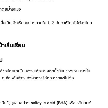
อาดสม่ำเสมอ
าผื่นเม็ดเล็กเริ่มสงบลงภายใน 1–2 สัปดาห์โดยไม่ต้องโบก
าเริ่มเรียบ
ไป
้าล้างบ่อยเกินไป ผิวจะแห้งและผลิตน้ำมันมาชดเชยมากขึ้น
 ๆ คือหลังล้างแล้วผิวควรรู้สึกสะอาดแต่ไม่ตึง
คลียร์รูขุมขนอย่าง
salicylic acid (BHA)
หรือเรตินอยด์