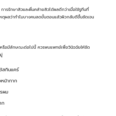
รักษาสิวและผื่นคล้ายสิวได้ผลดีกว่าเมื่อใช้รูทีนที่
ป็นเหตุผลว่าทำไมบางคนลดขั้นตอนแล้วผิวกลับดีขึ้นชัดเจน
หรือมีลักษณะต่อไปนี้ ควรพบแพทย์เพื่อวินิจฉัยให้ชัด
ู่
้สกินแคร์
ือหน้ากาก
อไรผม
าก