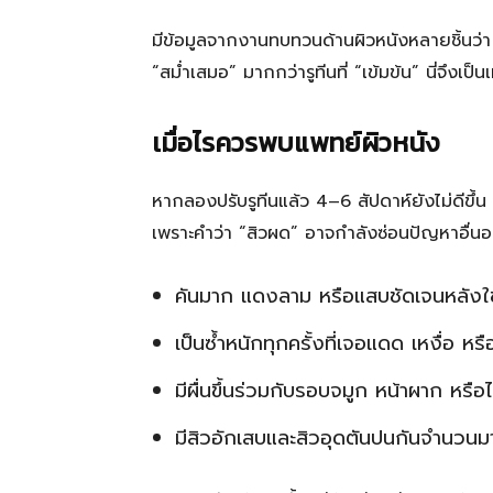
มีข้อมูลจากงานทบทวนด้านผิวหนังหลายชิ้นว่า การ
“สม่ำเสมอ” มากกว่ารูทีนที่ “เข้มข้น” นี่จึงเ
เมื่อไรควรพบแพทย์ผิวหนัง
หากลองปรับรูทีนแล้ว 4–6 สัปดาห์ยังไม่ดีขึ้น 
เพราะคำว่า “สิวผด” อาจกำลังซ่อนปัญหาอื่นอย
คันมาก แดงลาม หรือแสบชัดเจนหลังใช
เป็นซ้ำหนักทุกครั้งที่เจอแดด เหงื่อ หร
มีผื่นขึ้นร่วมกับรอบจมูก หน้าผาก หรื
มีสิวอักเสบและสิวอุดตันปนกันจำนวนม