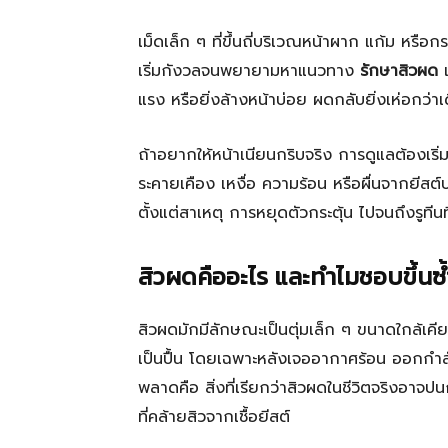
เม็ดเล็ก ๆ ที่ขึ้นถี่บริเวณหน้าผาก แก้ม หรือ
เริ่มกังวลจนพยายามหาแนวทาง
รักษาสิวผด
แ
แรง หรือยิ่งล้างหน้าบ่อย ผดกลับยิ่งเห่อกว่าเ
ถ้าอยากให้หน้าเนียนกริบจริง การดูแลต้องเร
ระคายเคือง เหงื่อ ความร้อน หรือผื่นจากยีสต์บ
ตั้งแต่สาเหตุ การหยุดตัวกระตุ้น ไปจนถึงรูทีน
สิวผดคืออะไร และทำไมชอบขึ้นซ้
สิวผดมักมีลักษณะเป็นตุ่มเล็ก ๆ ขนาดใกล้เคี
เป็นปื้น โดยเฉพาะหลังเจออากาศร้อน ออกกำลัง
พลาดคือ สิ่งที่เรียกว่าสิวผดในชีวิตจริงอาจป
ที่คล้ายสิวจากเชื้อยีสต์