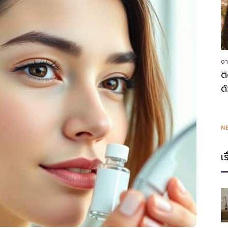
ความ
งา
ต
ด
รู้
N
เ
แหล่ง