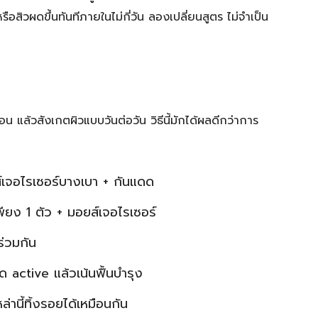
อสิวผดขึ้นทันทีภายในไม่กี่วัน ลองเปลี่ยนสูตร ไม่จำเป็น
ุดก่อน แล้วสังเกตผิวแบบวันต่อวัน วิธีนี้มักได้ผลดีกว่าการ
์เจอไรเซอร์บางเบา + กันแดด
พียง 1 ตัว + มอยส์เจอไรเซอร์
่วมกัน
ด active แล้วเน้นฟื้นบำรุง
ล่านี้ทิ้งรอยได้เหมือนกัน