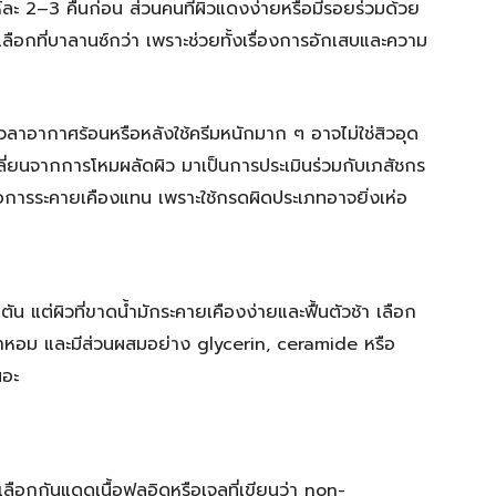
์ละ 2–3 คืนก่อน ส่วนคนที่ผิวแดงง่ายหรือมีรอยร่วมด้วย
ลือกที่บาลานซ์กว่า เพราะช่วยทั้งเรื่องการอักเสบและความ
อเวลาอากาศร้อนหรือหลังใช้ครีมหนักมาก ๆ อาจไม่ใช่สิวอุด
ี่ยนจากการโหมผลัดผิว มาเป็นการประเมินร่วมกับเภสัชกร
ือการระคายเคืองแทน เพราะใช้กรดผิดประเภทอาจยิ่งเห่อ
น แต่ผิวที่ขาดน้ำมักระคายเคืองง่ายและฟื้นตัวช้า เลือก
่มีน้ำหอม และมีส่วนผสมอย่าง glycerin, ceramide หรือ
นอะ
ลือกกันแดดเนื้อฟลูอิดหรือเจลที่เขียนว่า non-