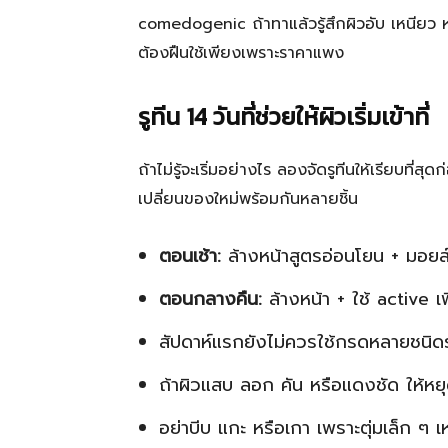
comedogenic ถ้าทาแล้วรู้สึกผิวอับ เหนียว หรื
ต้องฝืนใช้เพียงเพราะราคาแพง
รูทีน 14 วันที่ช่วยให้ผิวเริ่มเข้าที่
ถ้าไม่รู้จะเริ่มอย่างไร ลองจัดรูทีนให้เรียบที่ส
เปลี่ยนของใหม่พร้อมกันหลายชิ้น
ตอนเช้า:
ล้างหน้าสูตรอ่อนโยน + มอยส
ตอนกลางคืน:
ล้างหน้า + ใช้ active เ
สัปดาห์แรกยังไม่ควรใช้กรดหลายชนิดร
ถ้าผิวแสบ ลอก คัน หรือแดงชัด ให้หยุ
อย่าบีบ แกะ หรือเกา เพราะตุ่มเล็ก ๆ เห