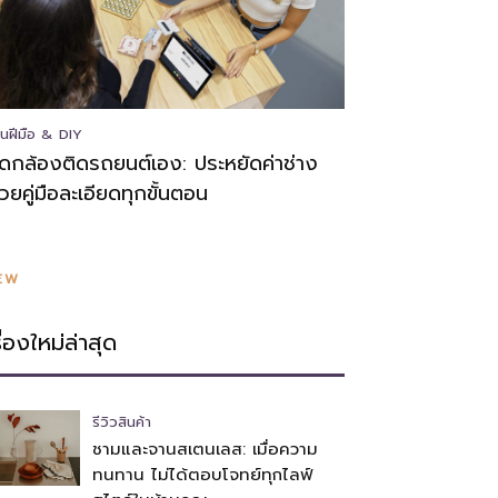
นฝีมือ & DIY
ิดกล้องติดรถยนต์เอง: ประหยัดค่าช่าง
้วยคู่มือละเอียดทุกขั้นตอน
EW
รื่องใหม่ล่าสุด
รีวิวสินค้า
ชามและจานสเตนเลส: เมื่อความ
ทนทาน ไม่ได้ตอบโจทย์ทุกไลฟ์