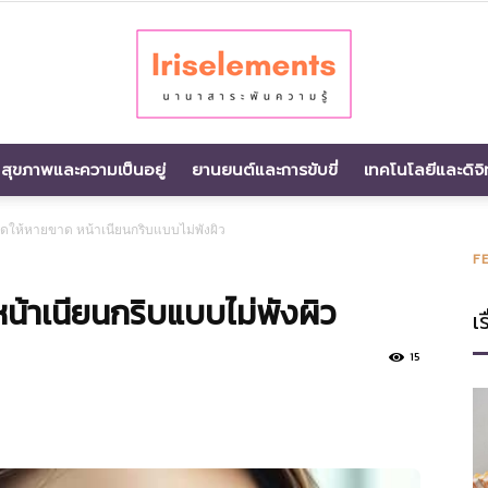
สุขภาพและความเป็นอยู่
ยานยนต์และการขับขี่
เทคโนโลยีและดิจิ
นานา
วผดให้หายขาด หน้าเนียนกริบแบบไม่พังผิว
F
หน้าเนียนกริบแบบไม่พังผิว
เร
สาระ
15
พัน