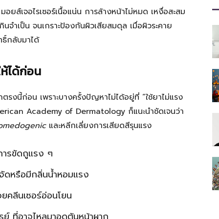
ที่
น มอยส์เจอไรเซอร์เนื้อแน่น การล้างหน้าไม่หมด เหงื่อสะสม
นจำเป็น จนเกราะป้องกันผิวเสียสมดุล เมื่อผิวระคาย
ธิ์กลับมาได้
มี
ห้ได้ก่อน
ตรงนี้ก่อน เพราะบางครั้งปัญหาไม่ได้อยู่ที่ “ใช้ยาไม่แรง
ัน American Academy of Dermatology ก็แนะนำชัดเจนว่า
omedogenic
และหลีกเลี่ยงการเสียดสีรุนแรง
ประโยชน์
การขัดถูแรง ๆ
จัดหรือมีกลิ่นน้ำหอมแรง
[iRiselements.com]
วยคลีนเซอร์อ่อนโยน
ปรย์ ที่อาจไหลมาอุดตันหน้าผาก