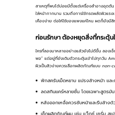
สาเหตุที่พบได้บ่อยมีตั้งแต่เครื่องสำอางอุดตั
ใส่หน้ากากนาน รวมถึงการใช้กรดผลัดผิวแรงเกิ
เคืองง่าย ต่อให้ใช้ของแพงแค่ไหน ผดก็ยังมีสิท
ก่อนรักษา ต้องหยุดสิ่งที่กระตุ้นใ
ใครที่ลองมาหลายอย่างแล้วยังไม่ดีขึ้น ลองเช็ก
พอ” แต่อยู่ที่ยังเติมตัวกระตุ้นเข้าไปทุกว
ผิวเป็นสิวง่ายควรเลือกผลิตภัณฑ์แบบ
non-c
พักสครับเม็ดหยาบ แปรงล้างหน้า และ
ลดสกินแคร์หลายชั้น โดยเฉพาะสูตรมัน
หลังออกเหงื่อควรซับหน้าและรีบล้างด้
เช็กผลิตภัณฑ์ผม เช่น แว็กซ์ เซรั่ม สเ