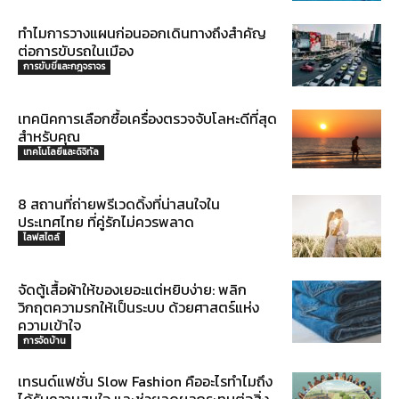
ทำไมการวางแผนก่อนออกเดินทางถึงสำคัญ
ต่อการขับรถในเมือง
การขับขี่และกฎจราจร
เทคนิคการเลือกซื้อเครื่องตรวจจับโลหะดีที่สุด
สำหรับคุณ
เทคโนโลยีและดิจิทัล
8 สถานที่ถ่ายพรีเวดดิ้งที่น่าสนใจใน
ประเทศไทย ที่คู่รักไม่ควรพลาด
ไลฟสไตล์
จัดตู้เสื้อผ้าให้ของเยอะแต่หยิบง่าย: พลิก
วิกฤตความรกให้เป็นระบบ ด้วยศาสตร์แห่ง
ความเข้าใจ
การจัดบ้าน
เทรนด์แฟชั่น Slow Fashion คืออะไรทำไมถึง
ได้รับความสนใจ และช่วยลดผลกระทบต่อสิ่ง