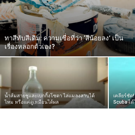
ทาสีทับสีเดิม: ความเชื่อที่ว่า ‘สีน้อยลง’ เป็น
เรื่องหลอกตัวเอง?
น้ำส้มสายชูและเบกกิ้งโซดา ไล่แมลงสาบได้
เคลียร์ชัด
ไหม หรือแค่ดูเหมือนได้ผล
Scuba ได