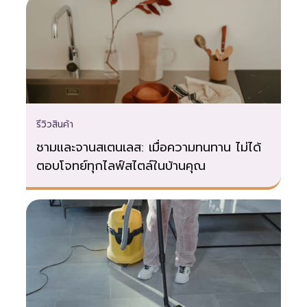
เพราะคิดว่าแค่เสียบปลั๊กก็จบ หรือทำตาม
คู่มือทั่วไป การจะ ติดกล้องติดรถยนต์เอง
ที่บ้านให้ได้ผลลัพธ์เหมือนมืออาชีพ คุณ
ต้องเข้าใจกลไกและข้อจำกัดของมันก่อน
เลือกกล้องให้เหมาะกับการใช้งาน ก่อนซื้อ
กล้อง คุณต้องรู้ประเภทกล้องติดรถยนต์ที่
รีวิวสินค้า
เหมาะกับการใช้งาน เพื่อเลี่ยงปัญหาจุกจิก
ชามและจานสเตนเลส: เมื่อความทนทาน ไม่ได้
ในอนาคต กล้องติดรถยนต์ทั่วไป (Dash
ตอบโจทย์ทุกไลฟ์สไตล์ในบ้านคุณ
Cam) กล้องประเภทนี้บันทึกภาพขณะขับขี่
เริ่มบันทึกอัตโนมัติเมื่อสตาร์ทเครื่อง และ
หยุดเมื่อดับเครื่อง ติดตั้งง่าย ใช้ไฟจาก
ช่องจุดบุหรี่ได้ ข้อเสียคือ ไม่สามารถบันทึก
ขณะจอดรถได้หากไม่มีฟังก์ชันพิเศษ หรือ
ต้องเดินสายไฟเพิ่มเติม กล้องติดรถยนต์
ที่มีฟังก์ชัน Parking Mode กล้องประเภท