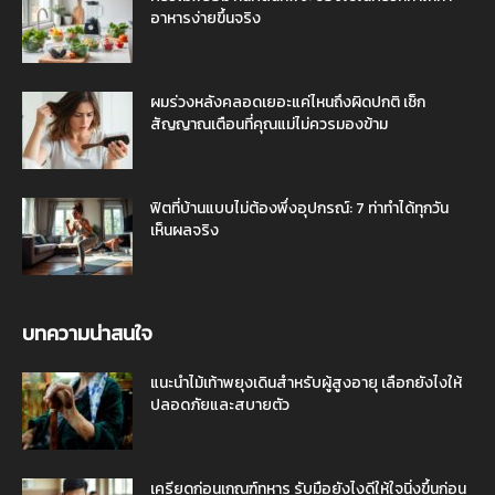
อาหารง่ายขึ้นจริง
ผมร่วงหลังคลอดเยอะแค่ไหนถึงผิดปกติ เช็ก
สัญญาณเตือนที่คุณแม่ไม่ควรมองข้าม
ฟิตที่บ้านแบบไม่ต้องพึ่งอุปกรณ์: 7 ท่าทำได้ทุกวัน
เห็นผลจริง
บทความน่าสนใจ
แนะนำไม้เท้าพยุงเดินสำหรับผู้สูงอายุ เลือกยังไงให้
ปลอดภัยและสบายตัว
เครียดก่อนเกณฑ์ทหาร รับมือยังไงดีให้ใจนิ่งขึ้นก่อน