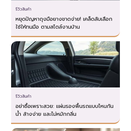
นี้บันทึกเหตุการณ์ขณะจอดรถ ใช้พลังงาน
รีวิวสินค้า
จากแบตเตอรี่รถยนต์โดยตรงผ่าน
Hardwire Kit ที่คอยมอนิเตอร์ไฟ
หยุดปัญหาถุงมือยางขาดง่าย! เคล็ดลับเลือก
ใช้ให้ทนมือ ตามสไตล์งานบ้าน
แบตเตอรี่ไม่ให้หมด ฟังก์ชันนี้เหมาะสำหรับ
กังวลเรื่องการถูกชนแล้วหนี หรือมีคนมา
ขูดขีดรถขณะจอด การติดตั้งซับซ้อนกว่า
แต่ให้ความอุ่นใจมากกว่า เตรียมอุปกรณ์ให้
พร้อมก่อนติดตั้ง การเตรียมอุปกรณ์ให้
ครบและถูกต้องคือครึ่งหนึ่งของความ
สำเร็จ เพื่อป้องกันความหงุดหงิดและความ
เสียหายต่อรถ กล้องติดรถยนต์:…
รีวิวสินค้า
อย่าซื้อเพราะสวย: แผ่นรองพื้นรถแบบไหนกัน
น้ำ ล้างง่าย และไม่หมักกลิ่น