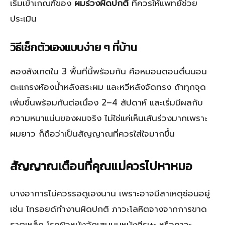
เริ่มเข้าเกณฑ์ของ
ผมร่วงผิดปกติ
ที่ควรให้แพทย์ช่วย
ประเมิน
วิธีเช็กตัวเองแบบง่าย ๆ ที่บ้าน
ลองสังเกตใน 3 พื้นที่นี้พร้อมกัน คือหมอนตอนตื่นนอน
ตะแกรงห้องน้ำหลังสระผม และหวีหลังจัดทรง ถ้าทุกจุด
เพิ่มขึ้นพร้อมกันต่อเนื่อง 2–4 สัปดาห์ และเริ่มมีผลกับ
ความหนาแน่นของผมจริง ไม่ใช่แค่เห็นเส้นร่วงมากเพราะ
ผมยาว ก็ถือว่าเป็นสัญญาณที่ควรใส่ใจมากขึ้น
สัญญาณเตือนที่คุณแม่ควรไปหาหมอ
บางอาการไม่ควรรอดูเองนาน เพราะอาจมีสาเหตุซ่อนอยู่
เช่น ไทรอยด์ทำงานผิดปกติ ภาวะโลหิตจางจากการขาด
ธาตุเหล็ก โรคผิวหนังอักเสบบนหนังศีรษะ หรือภาวะ