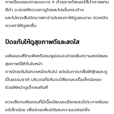
การเขียนขอบตาแบบบาง ๆ ด้วยอายไลเนอร์สีน้ำตาลแทน
สีดำ จะช่วยให้ดวงตาดูโตและไม่แข็งกระด้าง
และไม่ควรลืมปัดมาสคาร่าเน้นขนตาให้ดูงอนงาม ช่วยเปิด
ดวงตาให้ดูสดชื่น
ปัดแก้มให้ดูสุขภาพดีและสดใส
บลัชออนสีโทนพีชหรือชมพูอ่อนจะช่วยเพิ่มความสดใสและ
สุขภาพดีให้กับใบหน้า
การปัดแก้มไม่ควรหนักเกินไป แต่เน้นการเกลี่ยให้ฟุ้งและดู
เป็นธรรมชาติ บริเวณที่แก้มจะมีสีแดงระเรื่อเล็กน้อยจะ
ช่วยให้หน้าดูเด็กลงทันที
ควรเลือกบลัชออนที่มีเนื้อเนียนละเอียดและมีประกายชิมเม
อร์เล็กน้อย เพื่อช่วยเพิ่มมิติและความเปล่งปลั่ง