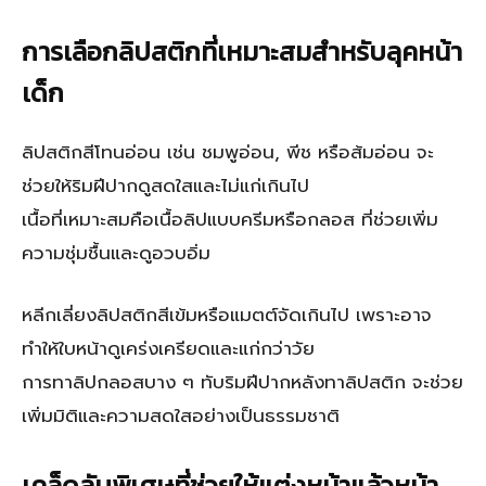
การเลือกลิปสติกที่เหมาะสมสำหรับลุคหน้า
เด็ก
ลิปสติกสีโทนอ่อน เช่น ชมพูอ่อน, พีช หรือส้มอ่อน จะ
ช่วยให้ริมฝีปากดูสดใสและไม่แก่เกินไป
เนื้อที่เหมาะสมคือเนื้อลิปแบบครีมหรือกลอส ที่ช่วยเพิ่ม
ความชุ่มชื้นและดูอวบอิ่ม
หลีกเลี่ยงลิปสติกสีเข้มหรือแมตต์จัดเกินไป เพราะอาจ
ทำให้ใบหน้าดูเคร่งเครียดและแก่กว่าวัย
การทาลิปกลอสบาง ๆ ทับริมฝีปากหลังทาลิปสติก จะช่วย
เพิ่มมิติและความสดใสอย่างเป็นธรรมชาติ
เคล็ดลับพิเศษที่ช่วยให้แต่งหน้าแล้วหน้า