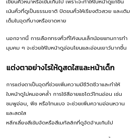
เขียนคิ้วหนาหรือเข้มเกินไป เพราะจะทำให้ใบหน้าดูแก่ขึ้น
เน้นคิ้วที่ดูเป็นธรรมชาติ ปัดขนคิ้วให้เรียงตัวสวย และเติม
เต็มในจุดที่บางหรือขาดหาย
นอกจากนี้ การเลือกทรงคิ้วที่โค้งมนเล็กน้อยแทนการทำ
มุมคม ๆ จะช่วยให้ใบหน้าดูอ่อนโยนและอ่อนเยาว์มากขึ้น
แต่งตาอย่างไรให้ดูสดใสและหน้าเด็ก
การแต่งตาเป็นจุดที่ช่วยเพิ่มความมีชีวิตชีวาและทำให้
ใบหน้าดูไม่หมองคล้ำ การใช้สีอายแชโดว์โทนอ่อน เช่น
ชมพูอ่อน, พีช หรือโทนเบจ จะช่วยเพิ่มความอ่อนหวาน
และสดใส
หลีกเลี่ยงสีเข้มจัดหรือสีเมทัลลิกที่ดูจัดจ้านเกินไป