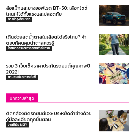
ล้อแม็กและยางออฟโรด BT-50: เลือกไซซ์
ไหนให้ได้ทั้งแรงและปลอดภัย
การบำรุงรักษารถ
เดินช่วยลดน้ำตาลในเลือดได้จริงไหม? คำ
ตอบที่คนคุมน้ำตาลควรรู้
โภชนาการและการออกกำลังกาย
รวม 3 เว็บเช็คราคาประกันรถยนต์คุณภาพปี
2022!
ยานยนต์และการขับขี่
บทความล่าสุด
ติดกล้องติดรถยนต์เอง: ประหยัดค่าช่างด้วย
คู่มือละเอียดทุกขั้นตอน
งานฝีมือ & DIY