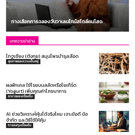
ทางเลือกการฉลองวันวาเลนไทน์สไตล์คนโสด
บทความน่าอ่าน
โกฐเชียง (ตังกุย) สมุนไพรบำรุงเลือด
สุขภาพและความเป็นอยู่
ผงผักเคล ใช้โรยบนสลัดหรือโยเกิร์ต
(Yogurt) เพิ่มคุณค่าโภชนาการ
อาหารและเครื่องดื่ม
AI ช่วยวิเคราะห์หุ้นได้จริงไหม เจาะข้อดี ข้อ
จำกัด และวิธีใช้ให้คุ้ม
การลงทุนเบื้องต้น