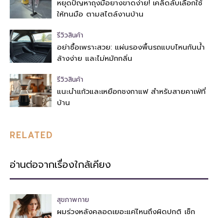
หยุดปัญหาถุงมือยางขาดง่าย! เคล็ดลับเลือกใช้
ให้ทนมือ ตามสไตล์งานบ้าน
รีวิวสินค้า
อย่าซื้อเพราะสวย: แผ่นรองพื้นรถแบบไหนกันน้ำ
ล้างง่าย และไม่หมักกลิ่น
รีวิวสินค้า
แนะนำแก้วและเหยือกชงกาแฟ สำหรับสายคาเฟ่ที่
บ้าน
RELATED
อ่านต่อจากเรื่องใกล้เคียง
สุขภาพกาย
ผมร่วงหลังคลอดเยอะแค่ไหนถึงผิดปกติ เช็ก