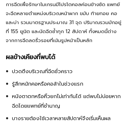
การฉีดเพื่อรักษาไมเกรนมีโปรโตคอลค่อนข้างชัด แพทย์
จะฉีดหลายตำแหน่งบริเวณหน้าผาก ขมับ ท้ายทอย คอ
และบ่า รวมมาตรฐานประมาณ 31 จุด ปริมาณรวมมักอยู่
ที่ 155 ยูนิต และนัดฉีดซ้ำทุก 12 สัปดาห์ ทั้งหมดนี้ต่าง
จากการฉีดลดริ้วรอยที่เน้นรูปหน้าเป็นหลัก
ผลข้างเคียงที่พบได้
ปวดตึงบริเวณที่ฉีดชั่วคราว
รู้สึกหนักคอหรือคอล้าในช่วงแรก
หนังตาตกหรือคิ้วยกไม่เท่ากันได้ แต่พบไม่บ่อยหาก
ฉีดโดยแพทย์ที่ชำนาญ
บางรายต้องใช้เวลาหลายสัปดาห์จึงเริ่มเห็นผล