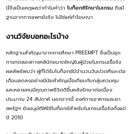
นี่จึงเป็นเหตุผลว่าทำไมคำว่า
โบท็อกซ์รักษาไมเกรน
ถึงมี
ฐานจากการแพทย์จริง ไม่ใช่แค่คำโฆษณา
งานวิจัยบอกอะไรบ้าง
หลักฐานสำคัญมาจากการศึกษา PREEMPT ซึ่งเป็นชุด
การทดลองทางคลินิกขนาดใหญ่ในผู้ป่วยไมเกรนเรื้อรัง
ผลลัพธ์พบว่า ผู้ที่ได้รับโบท็อกซ์มีจำนวนวันปวดศีรษะต่อ
เดือนลดลงอย่างมีนัยสำคัญเมื่อเทียบกับกลุ่มควบคุม
และหลายคนมีคุณภาพชีวิตดีขึ้นหลังรักษาต่อเนื่อง
ประมาณ 24 สัปดาห์ นอกจากนี้ องค์การอาหารและยา
สหรัฐฯ ยังอนุมัติให้ใช้โบท็อกซ์สำหรับไมเกรนเรื้อรังตั้งแต่
ปี 2010