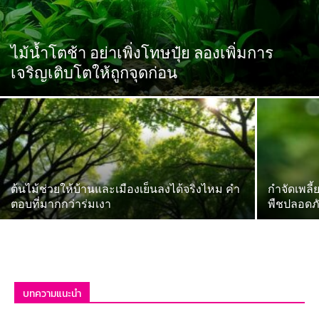
ไม้น้ำโตช้า อย่าเพิ่งโทษปุ๋ย ลองเพิ่มการ
เจริญเติบโตให้ถูกจุดก่อน
ต้นไม้ช่วยให้บ้านและเมืองเย็นลงได้จริงไหม คำ
กำจัดเพลี
ตอบที่มากกว่าร่มเงา
พืชปลอดภ
บทความแนะนำ