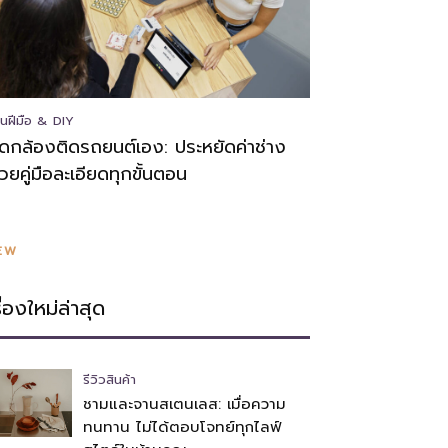
นฝีมือ & DIY
ิดกล้องติดรถยนต์เอง: ประหยัดค่าช่าง
้วยคู่มือละเอียดทุกขั้นตอน
EW
รื่องใหม่ล่าสุด
รีวิวสินค้า
ชามและจานสเตนเลส: เมื่อความ
ทนทาน ไม่ได้ตอบโจทย์ทุกไลฟ์