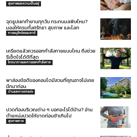
สุขภาพและความเป็นอยู่
จุดธูปเผากำยานทุกวัน กระทบมลพิษไหม?
มองให้ครบทั้งศรัทธา สุขภาพ และโลก
การอนุรักษ์ธรรมชาติ
เครียดแล้วควรออกกำลังกายแบบไหน ถึงช่วย
รีเซ็ตใจได้ดีที่สุด
โภชนาการและการออกกำลังกาย
พาส่องข้อดีของคอนโดมีสวนที่คุณอาจไม่เคย
นึกมาก่อน
บ้านและการตกแต่ง
ปวดท้องบริเวณต่าง ๆ บอกอะไรได้บ้าง? อ่าน
ตำแหน่งปวดให้ขาดก่อนช้าเกินไป
สุขภาพกาย