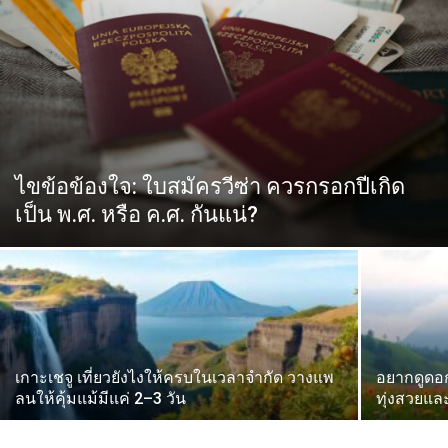
ไขข้อข้องใจ: ใบสมัครวีซ่า ควรกรอกปีเกิด
เป็น พ.ศ. หรือ ค.ศ. กันแน่?
เกาะเชจู เที่ยวยังไงให้ครบในเวลาจำกัด วางแพ
อยากดูดอก
ลนให้คุ้มแม้มีแค่ 2–3 วัน
ทุ่งสวยและ