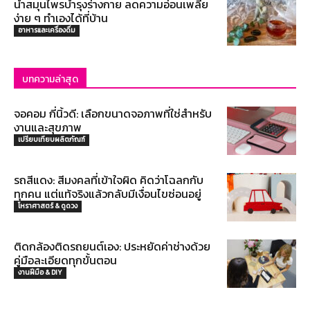
น้ำสมุนไพรบำรุงร่างกาย ลดความอ่อนเพลีย
ง่าย ๆ ทำเองได้ที่บ้าน
อาหารและเครื่องดื่ม
บทความล่าสุด
จอคอม กี่นิ้วดี: เลือกขนาดจอภาพที่ใช่สำหรับ
งานและสุขภาพ
เปรียบเทียบผลิตภัณฑ์
รถสีแดง: สีมงคลที่เข้าใจผิด คิดว่าโฉลกกับ
ทุกคน แต่แท้จริงแล้วกลับมีเงื่อนไขซ่อนอยู่
โหราศาสตร์ & ดูดวง
ติดกล้องติดรถยนต์เอง: ประหยัดค่าช่างด้วย
คู่มือละเอียดทุกขั้นตอน
งานฝีมือ & DIY