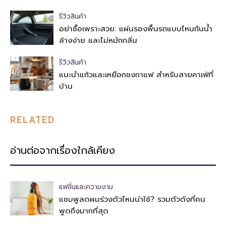
รีวิวสินค้า
อย่าซื้อเพราะสวย: แผ่นรองพื้นรถแบบไหนกันน้ำ
ล้างง่าย และไม่หมักกลิ่น
รีวิวสินค้า
แนะนำแก้วและเหยือกชงกาแฟ สำหรับสายคาเฟ่ที่
บ้าน
RELATED
อ่านต่อจากเรื่องใกล้เคียง
แฟชั่นและความงาม
แชมพูลดผมร่วงตัวไหนน่าใช้? รวมตัวดังที่คน
พูดถึงมากที่สุด