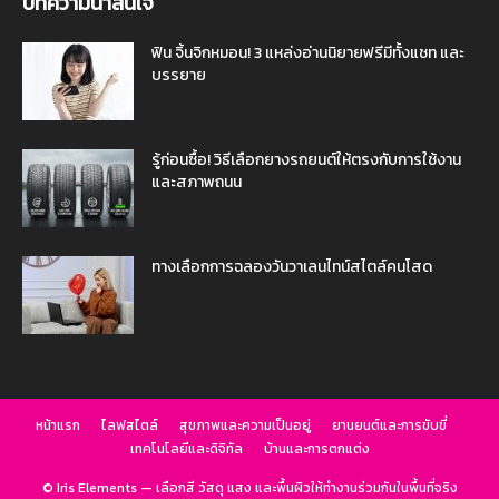
บทความน่าสนใจ
ฟิน จิ้นจิกหมอน! 3 แหล่งอ่านนิยายฟรีมีทั้งแชท และ
บรรยาย
รู้ก่อนซื้อ! วิธีเลือกยางรถยนต์ให้ตรงกับการใช้งาน
และสภาพถนน
ทางเลือกการฉลองวันวาเลนไทน์สไตล์คนโสด
หน้าแรก
ไลฟสไตล์
สุขภาพและความเป็นอยู่
ยานยนต์และการขับขี่
เทคโนโลยีและดิจิทัล
บ้านและการตกแต่ง
© Iris Elements — เลือกสี วัสดุ แสง และพื้นผิวให้ทำงานร่วมกันในพื้นที่จริง