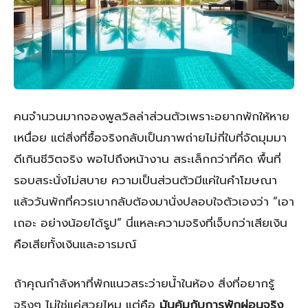
คนจำนวนมากจองพูลวิลล่าส่วนตัวเพราะอยากพักให้หาย
เหนื่อย แต่สิ่งที่ซื้อจริงกลับเป็นภาพถ่ายไม่กี่ใบที่จัดมุมมา
ดีเกินชีวิตจริง พอไปถึงหน้างาน สระเล็กกว่าที่คิด พื้นที่
รอบสระนั่งไม่สบาย ความเป็นส่วนตัวมีแค่ในคำโฆษณา
แล้ววันพักที่ควรเบากลับต้องมานั่งปลอบใจตัวเองว่า “เอา
เถอะ อย่างน้อยได้รูป” นี่แหละความจริงที่เจ็บกว่าเสียเงิน
คือเสียทั้งเงินและอารมณ์
ถ้าคุณกำลังหาที่พักแนวสระว่ายน้ำในห้อง สิ่งที่อยากรู้
จริงๆ ไม่ใช่แค่สวยไหม แต่คือ
มันคุ้มกับการพักผ่อนจริง