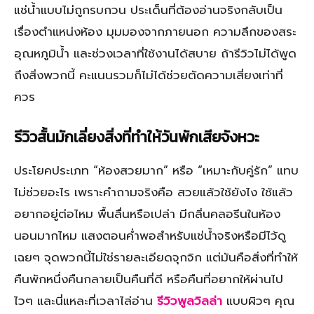
แช่น้ำแบบไม่ถูกรบกวน ประเด็นที่ต้องอ่านจริงกลับเป็น
เรื่องตำแหน่งห้อง มุมมองจากภายนอก ความลึกของสระ
อุณหภูมิน้ำ และช่วงเวลาที่ใช้งานได้สบาย ถ้ารีวิวไม่ได้พูด
ถึงสิ่งพวกนี้ คะแนนรวมก็ไม่ได้ช่วยตัดความเสี่ยงเท่าที่
ควร
รีวิวสั้นมักเลี่ยงสิ่งที่ทำให้วันพักเสียจังหวะ
ประโยคประเภท “ห้องสวยมาก” หรือ “เหมาะกับคู่รัก” แทบ
ไม่ช่วยอะไร เพราะคำถามจริงคือ สวยแล้วใช้ยังไง ใช้แล้ว
อยากอยู่ต่อไหม พื้นลื่นหรือเปล่า มีกลิ่นคลอรีนในห้อง
นอนมากไหม แสงตอนค่ำพอสำหรับแช่น้ำจริงหรือมีไว้ดู
เฉยๆ จุดพวกนี้ไม่ใช่รายละเอียดจุกจิก แต่มันคือสิ่งที่ทำให้
คืนพักหนึ่งคืนกลายเป็นคืนที่ดี หรือคืนที่อยากให้ผ่านไป
ไวๆ และนี่แหละที่เวลาไล่อ่าน
รีวิวพูลวิลล่า
แบบผิวๆ คุณ