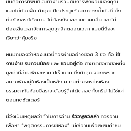
มันคือการที่พื้นที่นั้นทำงานร่วมกับการพักผ่อนของคุณ
แบบไม่ต้องฝืน ถ้าคุณเปิดประตูแล้วอยากลงน้ำทันที นั่ง
ต่อข้างสระได้สบาย ไม่ต้องกังวลสายตาคนอื่น และไม่
ต้องเสียเวลาจัดการจุดจุกจิกตลอดเวลา แบบนี้ถึงจะ
เรียกว่าคุ้มจริง
ผมมักมองว่าห้องแนวนี้ควรผ่านอย่างน้อย 3 ข้อ คือ
ใช้
งานง่าย
รบกวนน้อย
และ
ชวนอยู่ต่อ
ถ้าขาดข้อใดข้อหนึ่ง
มูลค่าที่จ่ายเพิ่มจะหายไปเร็วมาก ยิ่งถ้าคุณจองเพราะ
อยากพักอยู่ในห้องเป็นหลัก ความต่างระหว่างห้อง
ธรรมดากับห้องมีสระจะต้องรู้สึกได้ตลอดทั้งทริป ไม่ใช่แค่
ตอนกดชัตเตอร์
นี่จึงเป็นเหตุผลว่าทำไมการอ่าน
รีวิวพูลวิลล่า
ควรอ่าน
เพื่อหา “พฤติกรรมการใช้ห้อง” ไม่ใช่อ่านเพื่อสะสมคำชม