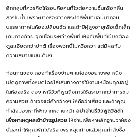
อีกกลุ่มที่ควรคิดให้รอบคือคนที่ไวต่อความชื้นหรือกลิ่น
สารในน้ำ เพราะบางห้องวางสระใกล้พื้นที่นอนมากจน
บรรยากาศในห้องเปลี่ยนชัด และถ้ามีผู้สูงอายุหรือเด็กเล็ก
เดินทางด้วย จุดเชื่อมระหว่างพื้นที่แห้งกับพื้นที่เปียกต้อง
ดูละเอียดกว่าปกติ เรื่องพวกนี้ไม่หวือหวา แต่มีผลกับ
ความสบายแบบเต็มๆ
ก่อนกดจอง ลองทำเรื่องง่ายๆ แค่สองอย่างพอ หนึ่ง
เปิดดูภาพทั้งหมดโดยไล่เส้นทางการใช้งานเหมือนคุณอยู่
ในห้องจริง สอง หารีวิวที่พูดถึงการใช้สระมากกว่าการชม
ความสวย ถ้าเจอแต่คำกว้างๆ ให้ถือว่าเสี่ยง และถ้าคุณ
กำลังมองหาที่พักจากหลายหน้า
อย่าอ่านรีวิวพูลวิลล่า
เพื่อหาเหตุผลเข้าข้างรูปสวย
ให้อ่านเพื่อหาหลักฐานว่าห้อง
นั้นจะทำให้คุณพักได้จริง เพราะสุดท้ายแล้วคุณกำลังซื้อ