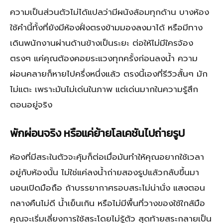
ความเป็นส่วนตัวไม่ได้แปลว่ามีผนังล้อมทุกด้าน บางห้อง
ใช้คำนี้ทั้งที่ยังมีห้องฝั่งตรงข้ามมองลงมาได้ หรือมีทาง
เดินพนักงานผ่านด้านข้างเป็นระยะ ต่อให้ไม่มีใครจ้อง
ตรงๆ แค่คุณต้องคอยระแวงทุกครั้งก่อนลงน้ำ ความ
ผ่อนคลายก็หายไปครึ่งหนึ่งแล้ว ตรงนี้เองที่รีวิวสั้นๆ มัก
ไม่แตะ เพราะมันไม่เด่นในภาพ แต่เด่นมากในความรู้สึก
ตอนอยู่จริง
พักผ่อนจริง หรือแค่ย้ายโลเคชันไปถ่ายรูป
ห้องที่มีสระในตัวจะคุ้มก็ต่อเมื่อมันทำให้คุณอยากใช้เวลา
อยู่กับห้องนั้น ไม่ใช่แค่ลงน้ำถ่ายสองรูปแล้วกลับขึ้นมา
นอนเปิดมือถือ ถ้าบรรยากาศรอบสระไม่น่านั่ง แสงตอน
กลางคืนไม่ดี น้ำเย็นเกิน หรือไม่มีพื้นที่วางของใช้ใกล้มือ
คุณจะเริ่มเลี่ยงการใช้สระโดยไม่รู้ตัว สุดท้ายสระกลายเป็น