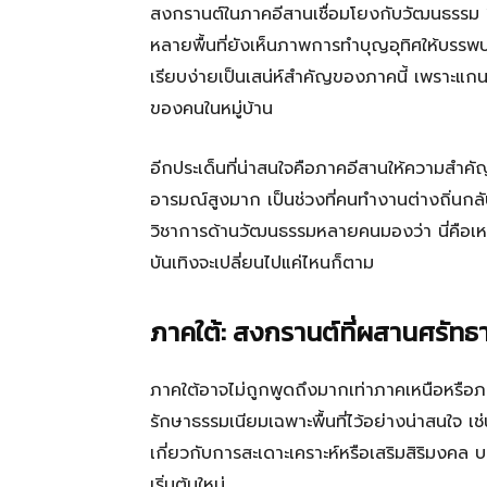
สงกรานต์ในภาคอีสานเชื่อมโยงกับวัฒนธรรม “
หลายพื้นที่ยังเห็นภาพการทำบุญอุทิศให้บรร
เรียบง่ายเป็นเสน่ห์สำคัญของภาคนี้ เพราะแกนหล
ของคนในหมู่บ้าน
อีกประเด็นที่น่าสนใจคือภาคอีสานให้ความสำคัญ
อารมณ์สูงมาก เป็นช่วงที่คนทำงานต่างถิ่นกล
วิชาการด้านวัฒนธรรมหลายคนมองว่า นี่คือเ
บันเทิงจะเปลี่ยนไปแค่ไหนก็ตาม
ภาคใต้: สงกรานต์ที่ผสานศรัทธา
ภาคใต้อาจไม่ถูกพูดถึงมากเท่าภาคเหนือหรือ
รักษาธรรมเนียมเฉพาะพื้นที่ไว้อย่างน่าสนใจ เช
เกี่ยวกับการสะเดาะเคราะห์หรือเสริมสิริมงคล บ
เริ่มต้นใหม่