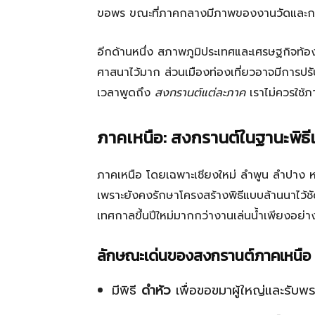
ขอพร ขณะที่ภาคกลางมีภาพของงานวัดและการ
อีกด้านหนึ่ง สภาพภูมิประเทศและเศรษฐกิจท้องถ
ศาสนาไว้มาก ส่วนเมืองท่องเที่ยวอาจมีการปรับร
เวลาพูดถึง
สงกรานต์แต่ละภาค
เราไม่ควรใช้ภ
ภาคเหนือ: สงกรานต์ในฐานะพิธีแ
ภาคเหนือ โดยเฉพาะเชียงใหม่ ลำพูน ลำปาง หรือ
เพราะยังคงรักษาโครงสร้างพิธีแบบล้านนาไว้ชัดเจน
เทศกาลขึ้นปีใหม่มากกว่างานเล่นน้ำเพียงอย่า
ลักษณะเด่นของสงกรานต์ภาคเหนือ
มีพิธี
ดำหัว
เพื่อขอขมาผู้ใหญ่และรับพ