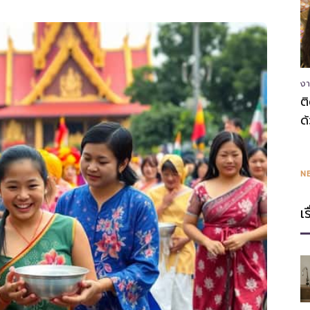
ความ
งา
ต
ด
รู้
N
เ
แหล่ง