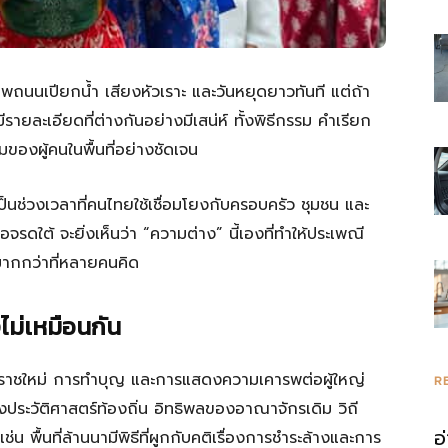
รวม
พถนนเปียกน้ำ เสียงหัวเราะ และวันหยุดยาวทันที แต่ถ้า
ีรายละเอียดที่ต่างกันอย่างมีเสน่ห์ ทั้งพิธีกรรม คำเรียก
องผู้คนในพื้นที่อย่างชัดเจน
ความ
เป็นช่วงเวลาที่คนไทยใช้เชื่อมโยงกับครอบครัว ชุมชน และ
อจรดใต้ จะยิ่งเห็นว่า “ความต่าง” นี้เองที่ทำให้ประเพณี
มากกว่าที่หลายคนคิด
รู้
ม่เหมือนกัน
ักราชใหม่ การทำบุญ และการแสดงความเคารพต่อผู้ใหญ่
R
งประวัติศาสตร์ท้องถิ่น อิทธิพลของอาณาจักรเดิม วิถี
อ
่น พื้นที่ล้านนามีพิธีที่ผูกกับคติเรื่องการชำระล้างและการ