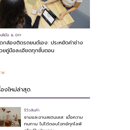
นฝีมือ & DIY
ิดกล้องติดรถยนต์เอง: ประหยัดค่าช่าง
้วยคู่มือละเอียดทุกขั้นตอน
EW
รื่องใหม่ล่าสุด
รีวิวสินค้า
ชามและจานสเตนเลส: เมื่อความ
ทนทาน ไม่ได้ตอบโจทย์ทุกไลฟ์