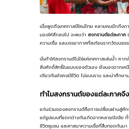
เมื่อพูดถึงเทศกาลปีใหม่ไทย หลายคนนึกถึงภา
มองให้ลึกลงไป จะพบว่า
สงกรานต์แต่ละภาค
ม
ความเชื่อ และบรรยากาศที่สะท้อนรากวัฒนธรรมข
นั่นทำให้สงกรานต์ไม่ใช่แค่เทศกาลเล่นน้ำ หาก
สิ่งศักดิ์สิทธิ์ในแบบของตัวเอง ยิ่งมองจากเหนื
เดียวกันยังคงมีชีวิต ไม่แบนราบ และน่าศึกษา
ทำไมสงกรานต์ของแต่ละภาคจึงไ
แก่นร่วมของสงกรานต์คือการเปลี่ยนผ่านสู่ศ
แต่รูปแบบที่แตกต่างกันเกิดจากหลายปัจจัย ทั้
ชีวิตชุมชน และศาสนาความเชื่อที่สืบทอดกันมา เช