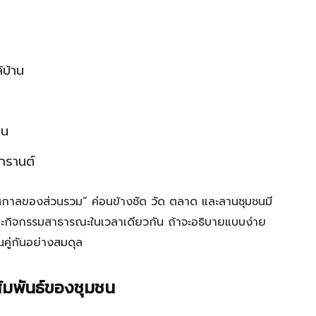
บ้าน
ชน
กรานต์
กาลของส่วนรวม” ค่อนข้างชัด วัด ตลาด และลานชุมชนมี
และกิจกรรมสาธารณะในเวลาเดียวกัน ถ้าจะอธิบายแบบง่าย
นคู่กันอย่างสมดุล
ัมพันธ์ของชุมชน