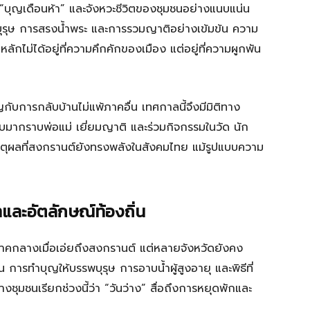
บุญเดือนห้า” และจังหวะชีวิตของชุมชนอย่างแนบแน่น
พบุรุษ การสรงน้ำพระ และการรวมญาติอย่างเข้มข้น ความ
ักไม่ได้อยู่ที่ความคึกคักของเมือง แต่อยู่ที่ความผูกพัน
กับการกลับบ้านไม่แพ้ภาคอื่น เทศกาลนี้จึงมีมิติทาง
ับมากราบพ่อแม่ เยี่ยมญาติ และร่วมกิจกรรมในวัด นัก
หตุผลที่สงกรานต์ยังทรงพลังในสังคมไทย แม้รูปแบบความ
และอัตลักษณ์ท้องถิ่น
ภาคกลางเมื่อเอ่ยถึงสงกรานต์ แต่หลายจังหวัดยังคง
่น การทำบุญให้บรรพบุรุษ การอาบน้ำผู้สูงอายุ และพิธีที่
างชุมชนเรียกช่วงนี้ว่า “วันว่าง” สื่อถึงการหยุดพักและ