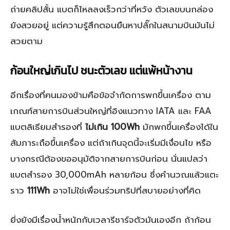
ถ่ายคลิปสั้น แบตก็ไหลลงเร็วกว่าที่หวัง ตัวเลขบนกล่อง
ยังสวยอยู่ แต่ความรู้สึกตอนยืนหาปลั๊กในสนามบินมันไม่
สวยตาม
ก้อนใหญ่เกินไป ชนะตัวเลข แต่แพ้หน้างาน
อีกเรื่องที่คนมองข้ามคือข้อจำกัดการพกขึ้นเครื่อง ตาม
เกณฑ์สายการบินส่วนใหญ่ที่อิงแนวทาง IATA และ FAA
แบตลิเธียมสำรองที่
ไม่เกิน 100Wh
มักพกขึ้นเครื่องได้ใน
สัมภาระถือขึ้นเครื่อง แต่ถ้าเกินจุดนี้จะเริ่มมีเงื่อนไข หรือ
บางกรณีต้องขออนุมัติจากสายการบินก่อน นั่นแปลว่า
แบตสำรอง 30,000mAh หลายก้อน ซึ่งคำนวณแล้วแตะ
ราว
111Wh
อาจไม่ใช่เพื่อนร่วมทริปที่สบายอย่างที่คิด
ยิ่งยังมีเรื่องน้ำหนักกับเวลารีชาร์จตัวมันเองอีก ถ้าก้อน