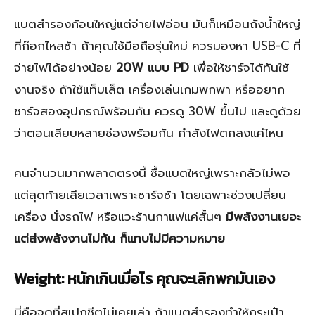
แบตสำรองก้อนใหญ่แต่จ่ายไฟอ่อน มันก็เหมือนถังน้ำใหญ่
ที่ก๊อกไหลช้า ถ้าคุณใช้มือถือรุ่นใหม่ ควรมองหา USB-C ที่
จ่ายไฟได้อย่างน้อย
20W แบบ PD
เพื่อให้ชาร์จได้ทันใช้
งานจริง ถ้าใช้แท็บเล็ต เครื่องเล่นเกมพกพา หรืออยาก
ชาร์จสองอุปกรณ์พร้อมกัน ควรดู 30W ขึ้นไป และดูด้วย
ว่าตอนเสียบหลายช่องพร้อมกัน กำลังไฟตกลงแค่ไหน
คนจำนวนมากพลาดตรงนี้ ซื้อแบตใหญ่เพราะกลัวไม่พอ
แต่สุดท้ายเสียเวลาเพราะชาร์จช้า โดยเฉพาะช่วงเปลี่ยน
เครื่อง นั่งรถไฟ หรือแวะร้านกาแฟแค่สั้นๆ
มีพลังงานเยอะ
แต่ส่งพลังงานไม่ทัน ก็แทบไม่มีความหมาย
Weight: หนักเกินเมื่อไร คุณจะเลิกพกมันเอง
นี่คือจุดที่สเปกชีตไม่เคยเล่า ถ้าแบตสำรองทำให้กระเป๋า