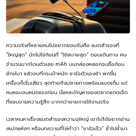
ความจริงที่หลายคนไม่อยากยอมรับคือ แบตสำรองที่
“ใหญ่สุด” มักไม่ใช่ก้อนที่ “ใช้สบายสุด” ตอนเดินทาง คน
จำนวนมากโดนตัวเลข mAh บนกล่องหลอกจนซื้อก้อน
ยักษ์มา แล้วจบที่กระเป๋าหนัก ชาร์จตัวเองช้า พกขึ้น
เครื่องก็เริ่มเสียว สุดท้ายถึงปลายทางพร้อมแบตเต็ม แต่
คนหอบจนหมดแรงก่อน นี่แหละปัญหาของตลาดแกดเจ็ต
ที่ชอบขายความรู้สึก มากกว่าขายการใช้งานจริง
เวลาคนหาเรื่องแบตสำรองความจุใหญ่ เขาไม่ได้อยากอ่าน
สเปกแห้งๆ หรือบทความที่ไล่คำว่า “ชาร์จเร็ว” ซ้ำไปซ้ำมา