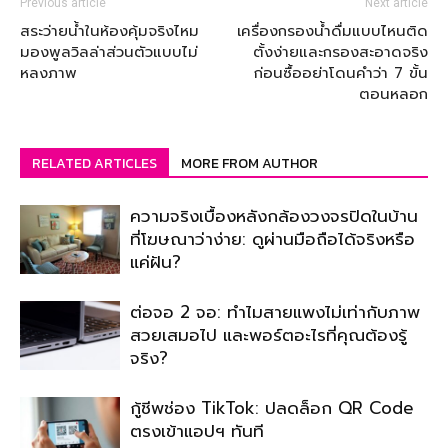
Previous article
Next article
สระว่ายน้ำในห้องคุ้มจริงไหม
เครื่องกรองน้ำดื่มแบบไหนติด
มองพูลวิลล่าส่วนตัวแบบไม่
ตั้งง่ายและกรองสะอาดจริง
หลงภาพ
ก่อนซื้ออย่าโดนคำว่า 7 ขั้น
ตอนหลอก
RELATED ARTICLES
MORE FROM AUTHOR
ความจริงเบื้องหลังกล้องวงจรปิดในบ้าน
ที่โฆษณาว่าง่าย: ดูผ่านมือถือได้จริงหรือ
แค่ฝัน?
ต่อจอ 2 จอ: ทำไมสายแพงไม่เท่ากับภาพ
สวยเสมอไป และพอร์ตอะไรที่คุณต้องรู้
จริง?
กู้ชีพช่อง TikTok: ปลดล็อก QR Code
ตรงเข้าแอปฯ ทันที