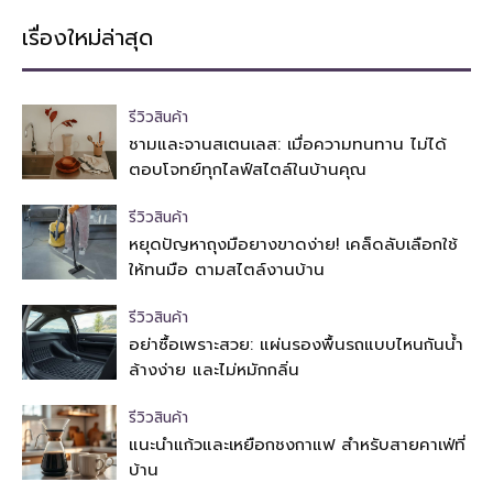
เรื่องใหม่ล่าสุด
รีวิวสินค้า
ชามและจานสเตนเลส: เมื่อความทนทาน ไม่ได้
ตอบโจทย์ทุกไลฟ์สไตล์ในบ้านคุณ
รีวิวสินค้า
หยุดปัญหาถุงมือยางขาดง่าย! เคล็ดลับเลือกใช้
ให้ทนมือ ตามสไตล์งานบ้าน
รีวิวสินค้า
อย่าซื้อเพราะสวย: แผ่นรองพื้นรถแบบไหนกันน้ำ
ล้างง่าย และไม่หมักกลิ่น
รีวิวสินค้า
แนะนำแก้วและเหยือกชงกาแฟ สำหรับสายคาเฟ่ที่
บ้าน