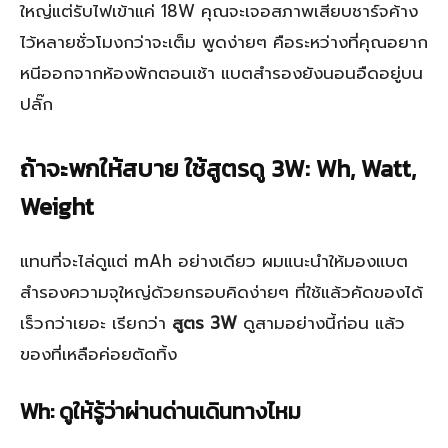
ใหญ่แต่รับไฟเข้าแค่ 18W คุณจะเจอสภาพเสียบชาร์จค้าง
ไว้หลายชั่วโมงกว่าจะเต็ม พูดง่ายๆ คือระหว่างที่คุณอยาก
หนีออกจากห้องพักตอนเช้า แบตสำรองยังนอนอืดอยู่บน
ปลั๊ก
ถ้าจะพกให้สบาย ใช้สูตรดู 3W: Wh, Watt,
Weight
แทนที่จะไล่ดูแต่ mAh อย่างเดียว ผมแนะนำให้มองแบต
สำรองความจุใหญ่ด้วยกรอบคิดง่ายๆ ที่ใช้แล้วคัดของได้
เร็วกว่าเยอะ เรียกว่า
สูตร 3W
ดูสามอย่างนี้ก่อน แล้ว
ของที่เหลือค่อยตัดทิ้ง
Wh: ดูให้รู้ว่าผ่านด่านเดินทางไหม