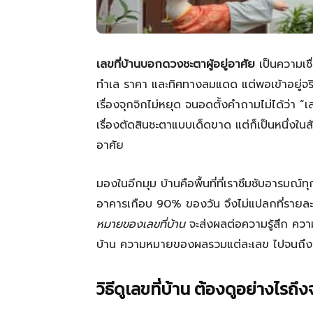
เลขที่บ้านบอกดวงชะตาผู้อยู่อาศัย
เป็นความเชื
ทำเล ราคา และทิศทางลมแดด แต่พอเข้าอยู่จริงก
เรื่องจุกจิกไม่หยุด จนอดตั้งคำถามไม่ได้ว่า “
เรื่องตัดสินชะตาแบบเด็ดขาด แต่ก็เป็นหนึ่งใ
อาศัย
มองในอีกมุม บ้านคือพื้นที่ที่เราซึมซับอารมณ์ท
อาคารเกือบ 90% ของวัน จึงไม่แปลกที่รายละ
หมายของเลขที่บ้าน
จะส่งผลต่อความรู้สึก ความมั
บ้าน ความหมายของผลรวมแต่ละเลข ไปจนถึงวิธี
วิธีดูเลขที่บ้าน ต้องดูอย่างไรถ