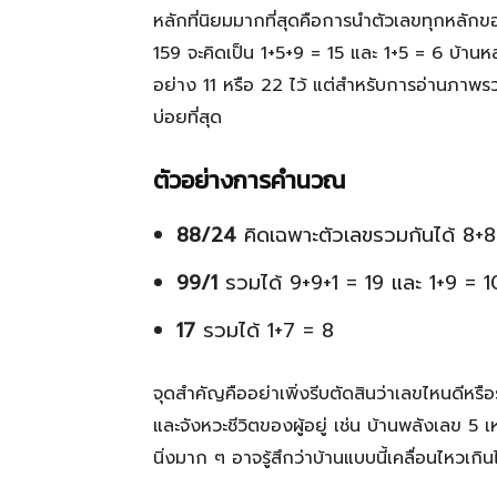
หลักที่นิยมมากที่สุดคือการนำตัวเลขทุกหลักขอ
159 จะคิดเป็น 1+5+9 = 15 และ 1+5 = 6 บ้านห
อย่าง 11 หรือ 22 ไว้ แต่สำหรับการอ่านภาพรว
บ่อยที่สุด
ตัวอย่างการคำนวณ
88/24
คิดเฉพาะตัวเลขรวมกันได้ 8+
99/1
รวมได้ 9+9+1 = 19 และ 1+9 = 10
17
รวมได้ 1+7 = 8
จุดสำคัญคืออย่าเพิ่งรีบตัดสินว่าเลขไหนดีหร
และจังหวะชีวิตของผู้อยู่ เช่น บ้านพลังเลข 
นิ่งมาก ๆ อาจรู้สึกว่าบ้านแบบนี้เคลื่อนไหวเกิน