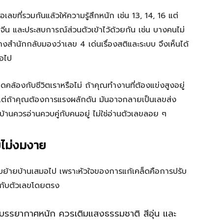
อเลขที่รวมกันแล้วให้ความรู้สึกหนัก เช่น 13, 14, 16 แต่
มจีน และประสบการณ์ส่วนตัวเข้าไว้ด้วยกัน เช่น บางคนไม่
งสำนักกลับมองว่าเลข 4 เด่นเรื่องสติและระบบ จึงเห็นได้
มอไป
ดคล้องกับชีวิตเราหรือไม่ ถ้าคุณทำงานที่ต้องแข่งสูงอยู่
ด แต่ถ้าคุณต้องการแรงผลักดัน มันอาจกลายเป็นเลขส่ง
่บ้านควรอ่านควบคู่กับคนอยู่ ไม่ใช่อ่านตัวเลขลอย ๆ
บไม่งมงาย
องรีบย้ายบ้านเสมอไป เพราะหัวใจของการแก้เคล็ดคือการปรับ
ู้กับตัวเลขโดยตรง
ห้บรรยากาศหนัก ควรเติมแสงธรรมชาติ สีอุ่น และ