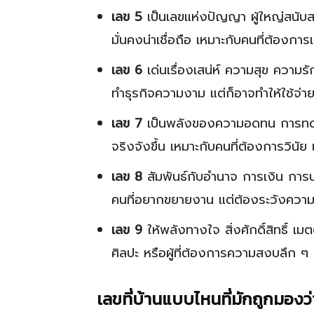
เลข 5
เป็นเลขแห่งปัญญา ผู้ใหญ่สนับสนุ
มั่นคงน่าเชื่อถือ เหมาะกับคนที่ต้องกา
เลข 6
เด่นเรื่องเสน่ห์ ความสุข ความร
ทำธุรกิจความงาม แต่ก็อาจทำให้ใช้จ่า
เลข 7
เป็นพลังของความอดทน การทดสอบ 
จริงจังขึ้น เหมาะกับคนที่ต้องการวินัย 
เลข 8
สัมพันธ์กับอำนาจ การเงิน การบ
คนที่อยากขยายงาน แต่ต้องระวังควา
เลข 9
ให้พลังทางใจ สิ่งศักดิ์สิทธิ์ 
ศิลปะ หรือผู้ที่ต้องการความสงบลึก ๆ
เลขที่บ้านแบบไหนที่มักถูกมองว