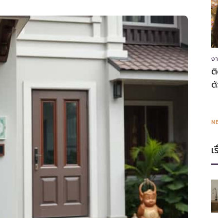
ความ
งา
ต
ด
รู้
N
เ
แหล่ง