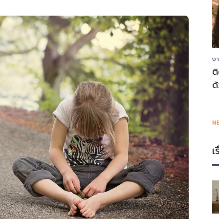
ความ
งา
ต
ด
รู้
N
เ
แหล่ง