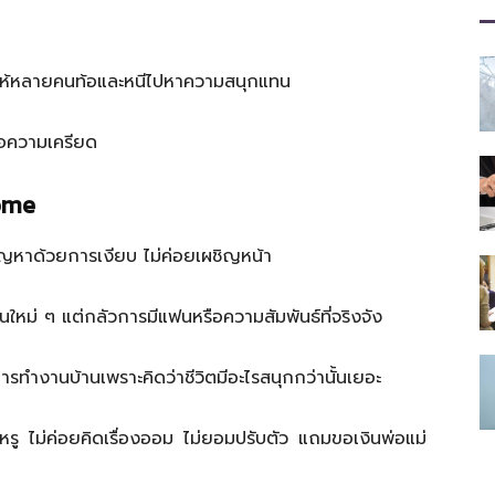
ที่
ให้หลายคนท้อและหนีไปหาความสนุกแทน
จอความเครียด
มี
ome
ญหาด้วยการเงียบ ไม่ค่อยเผชิญหน้า
ประโยชน์
นใหม่ ๆ แต่กลัวการมีแฟนหรือความสัมพันธ์ที่จริงจัง
อการทำงานบ้านเพราะคิดว่าชีวิตมีอะไรสนุกกว่านั้นเยอะ
[iRiselements.com]
ู ไม่ค่อยคิดเรื่องออม ไม่ยอมปรับตัว แถมขอเงินพ่อแม่