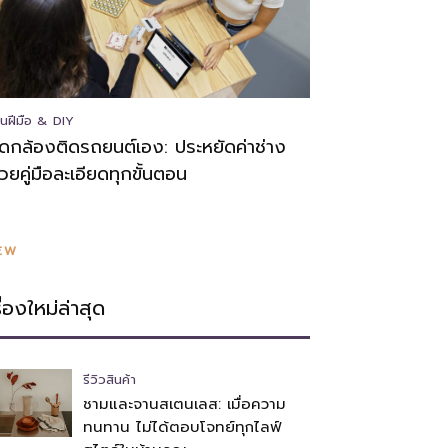
นฝีมือ & DIY
ิดกล้องติดรถยนต์เอง: ประหยัดค่าช่าง
้วยคู่มือละเอียดทุกขั้นตอน
EW
รื่องใหม่ล่าสุด
รีวิวสินค้า
ชามและจานสเตนเลส: เมื่อความ
ทนทาน ไม่ได้ตอบโจทย์ทุกไลฟ์