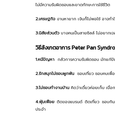
ไม่มีความรับผิดชอบและขาดทักษะการใช้ชีวิต
2.
เศรษฐกิจ
งานหายาก เงินก็ไม่พอใช้ อาจทำ
3.
นิสัยส่วนตัว
บางคนเป็นสายชิลล์ ไม่อยากเ
วิธีสังเกตอาการ
Peter Pan Syndr
1.
หนีปัญหา
กลัวการความรับผิดชอบ มักแก้ปั
2.
รักสนุกไม่ชอบผูกพัน
ชอบเที่ยว ชอบคบเพื่อ
3.ไม่ชอบทำ
งานบ้าน
คิดว่าเดี๋ยวค่อยเก็บ เบื่
4.ฟุ่มเฟือย
ติดของแบรนด์ ติดเที่ยว ชอบกินหร
ประจำ