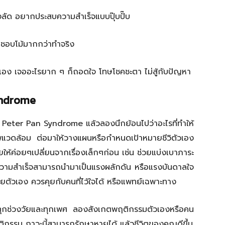
ลัด อยากประสบความสำเร็จแบบปุ๊บปั๊บ
ชอบโม้มากกว่าทำจริง
วเอง เจออะไรยาก ๆ ก็ถอดใจ โทษโชคชะตา ไม่สู้กับปัญหา
yndrome
ย
Peter Pan Syndrome
แล้วลองนึกย้อนไปว่าอะไรที่ทำให้
าพแวดล้อม ต่อมาให้วางแผนหรือกำหนดเป้าหมายชีวิตัวเอง
ให้ค่อยๆเปลี่ยนจากเรื่องเล็กๆก่อน เช่น ช่วยแบ่งเบาภาระ
ความสำเร็จสามารถนำมาเป็นแรงผลักดัน หรือแรงบันดาลใจ
ยตัวเอง ควรคุยกับคนที่ไว้ใจได้ หรือแพทย์เฉพาะทาง
นทุกช่วงวัยและทุกเพศ ลองสังเกตพฤติกรรมตัวเองหรือคน
ิกรรม ภาวะนี้สามารถรักษาหายได้ แล้วชีวิตของคุณดีขึ้น