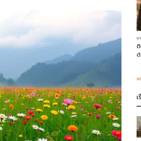
ความ
งา
ต
ด
รู้
N
เ
แหล่ง