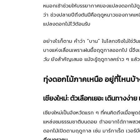
หมอกเช้าช่วยให้บรรยากาศของแปลงดอกไม้ดูนุ่
ว่า ช่วงปลายปีถึงต้นปีคือฤดูหนาวของภาคเหนือ
แปลงดอกไม้ไว้ต้อนรับ
อย่างไรก็ตาม คำว่า “บาน” ในโลกจริงไม่ใช่วัน
บางแห่งเลื่อนเพราะฝนยื้อฤดูกาลออกไป นี่จึ
วัน
ยังสำคัญเสมอ แม้จะรู้ฤดูกาลคร่าว ๆ แล้
ทุ่งดอกไม้ภาคเหนือ อยู่ที่ไหนบ้
เชียงใหม่: ตัวเลือกเยอะ เดินทางง่า
เชียงใหม่เป็นจังหวัดแรก ๆ ที่คนคิดถึงเมื่อ
แหล่งชมธรรมชาติบนดอย ถ้าอยากได้ภาพสวยแบ
ดอกไม้เปิดตามฤดูกาล เช่น มาร์กาเร็ต เวอร์