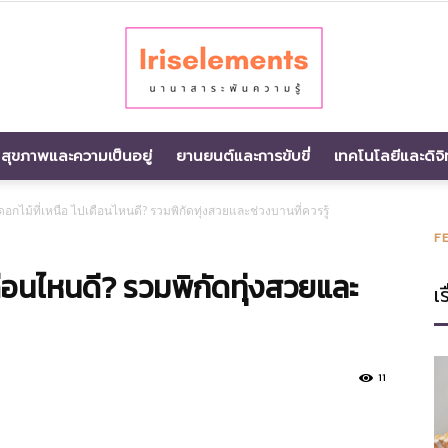
สุขภาพและความเป็นอยู่
ยานยนต์และการขับขี่
เทคโนโลยีและดิจิ
นานา
อกไม้ที่เหนือ ไปเดือนไหนดี? รวมพิกัดทุ่งสวยและช่วงบานที่ควรรู้
F
ดือนไหนดี? รวมพิกัดทุ่งสวยและ
เร
สาระ
11
พัน