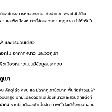
์และโครงการหลวงหลายแห่งน่าแวะ เพราะไม่ได้มีแค่
ขา และพืชเมืองหนาวที่จัดแสดงตามฤดูกาล ทำให้ทริปไม่
ฟ่ และทริปวันเดียว
งดอกไม้ อากาศหนาว และวิวภูเขา
ูพืชเมืองหนาวแบบมีข้อมูลประกอบ
ภูเขา
 คือดูโล่ง สงบ และมีฉากภูเขาชัดมาก พื้นที่อย่างแม่ฟ้า
วบนที่สูง มักมีแปลงดอกไม้เมืองหนาวและสวนตกแต่งที่
ราคม
หากโชคดีเจอเช้าเย็นจัด ภาพที่ได้จะมีทั้งหมอกอ่อน