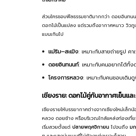
ถึงมกราคม
ส่วนใครชอบฟีลธรรมชาติมากกว่า ดอยอินทนนท
ดอกไม้เป็นแปลง แต่รวมถึงอากาศหนาว วิวภูเ
แบนเกินไป
แม่ริม–สะเมิง
: เหมาะกับสายถ่ายรูป คาเ
ดอยอินทนนท์
: เหมาะกับคนอยากได้ทั้
โครงการหลวง
: เหมาะกับคนชอบเดินด
เชียงราย: ดอกไม้คู่กับอากาศเย็นและ
เชียงรายให้บรรยากาศต่างจากเชียงใหม่เล็กน้อย
หลวง ดอยช้าง หรือบริเวณใกล้แหล่งท่องเที่ย
เริ่มสวยตั้งแต่
ปลายพฤศจิกายน
ไปจนถึง
มก