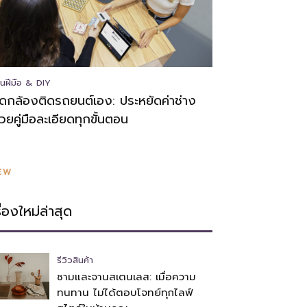
นฝีมือ & DIY
ิดกล้องติดรถยนต์เอง: ประหยัดค่าช่าง
้วยคู่มือละเอียดทุกขั้นตอน
EW
รื่องใหม่ล่าสุด
รีวิวสินค้า
ชามและจานสเตนเลส: เมื่อความ
ทนทาน ไม่ได้ตอบโจทย์ทุกไลฟ์