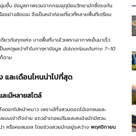
ที่
มขึ้น ข้อมูลภาพรวมจากกรมอุตุนิยมวิทยามักชี้ตรงกัน
อย่างชัดเจน จึงเป็นหน้าท่องเที่ยวที่หลายพื้นที่เตรียม
มี
เดียวกันทุกแห่ง บางพื้นที่บานไวเพราะอากาศเย็นมาเร็ว
งเป็นเหตุผลว่าทำไมการหาข้อมูล
อัปเดตก่อนเดินทาง 7–10
วก็ตาม
าง และเดือนไหนน่าไปที่สุด
ประโยชน์
ย และมีหลายสไตล์
พูดถึงดอกไม้หน้าหนาว เพราะมีทั้งสวนดอกไม้เอกชนและ
บเข้าถึงง่าย แถวอำเภอแม่ริมและสะเมิงมักมีสวน
[iRiselements.com]
บีน่า หรือคอสมอส โดยช่วงสวยมักอยู่ระหว่าง
พฤศจิกายน