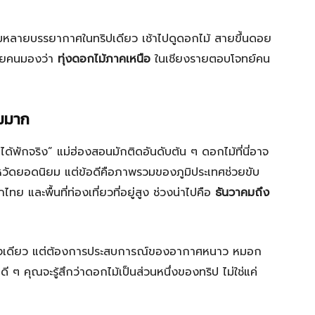
มหลายบรรยากาศในทริปเดียว เช้าไปดูดอกไม้ สายขึ้นดอย
ลายคนมองว่า
ทุ่งดอกไม้ภาคเหนือ
ในเชียงรายตอบโจทย์คน
ามมาก
นได้พักจริง” แม่ฮ่องสอนมักติดอันดับต้น ๆ ดอกไม้ที่นี่อาจ
งหวัดยอดนิยม แต่ข้อดีคือภาพรวมของภูมิประเทศช่วยขับ
 และพื้นที่ท่องเที่ยวที่อยู่สูง ช่วงน่าไปคือ
ธันวาคมถึง
ยงอย่างเดียว แต่ต้องการประสบการณ์ของอากาศหนาว หมอก
ๆ คุณจะรู้สึกว่าดอกไม้เป็นส่วนหนึ่งของทริป ไม่ใช่แค่