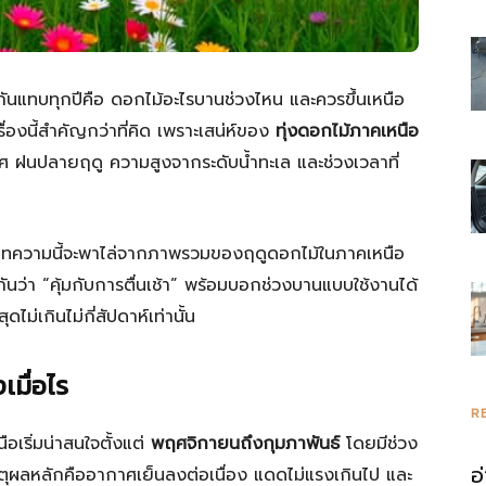
รวม
ันแทบทุกปีคือ ดอกไม้อะไรบานช่วงไหน และควรขึ้นเหนือ
รื่องนี้สำคัญกว่าที่คิด เพราะเสน่ห์ของ
ทุ่งดอกไม้ภาคเหนือ
ากาศ ฝนปลายฤดู ความสูงจากระดับน้ำทะเล และช่วงเวลาที่
ความ
ทความนี้จะพาไล่จากภาพรวมของฤดูดอกไม้ในภาคเหนือ
กันว่า “คุ้มกับการตื่นเช้า” พร้อมบอกช่วงบานแบบใช้งานได้
ไม่เกินไม่กี่สัปดาห์เท่านั้น
รู้
เมื่อไร
R
เริ่มน่าสนใจตั้งแต่
พฤศจิกายนถึงกุมภาพันธ์
โดยมีช่วง
อ
ลหลักคืออากาศเย็นลงต่อเนื่อง แดดไม่แรงเกินไป และ