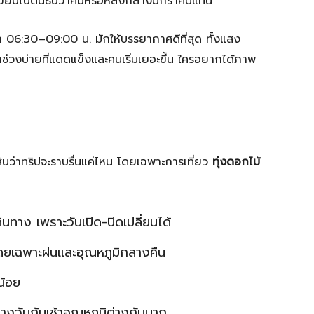
้วขยับไปต้นธันวาคมหรือหลังกลางมกราคมแทน
ช้า 06:30–09:00 น. มักให้บรรยากาศดีที่สุด ทั้งแสง
ช่วงบ่ายที่แดดแข็งและคนเริ่มเยอะขึ้น ใครอยากได้ภาพ
ดสินว่าทริปจะราบรื่นแค่ไหน โดยเฉพาะการเที่ยว
ทุ่งดอกไม้
นทาง เพราะวันเปิด-ปิดเปลี่ยนได้
ดยเฉพาะฝนและอุณหภูมิกลางคืน
น้อย
างวันกับเช้าอุณหภูมิต่างกันมาก