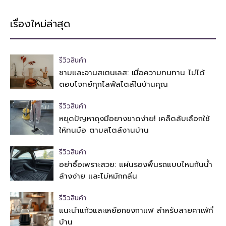
เรื่องใหม่ล่าสุด
รีวิวสินค้า
ชามและจานสเตนเลส: เมื่อความทนทาน ไม่ได้
ตอบโจทย์ทุกไลฟ์สไตล์ในบ้านคุณ
รีวิวสินค้า
หยุดปัญหาถุงมือยางขาดง่าย! เคล็ดลับเลือกใช้
ให้ทนมือ ตามสไตล์งานบ้าน
รีวิวสินค้า
อย่าซื้อเพราะสวย: แผ่นรองพื้นรถแบบไหนกันน้ำ
ล้างง่าย และไม่หมักกลิ่น
รีวิวสินค้า
แนะนำแก้วและเหยือกชงกาแฟ สำหรับสายคาเฟ่ที่
บ้าน