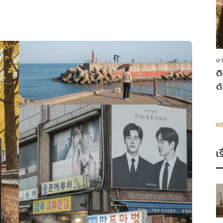
ความ
งา
ต
ด
รู้
N
เ
แหล่ง