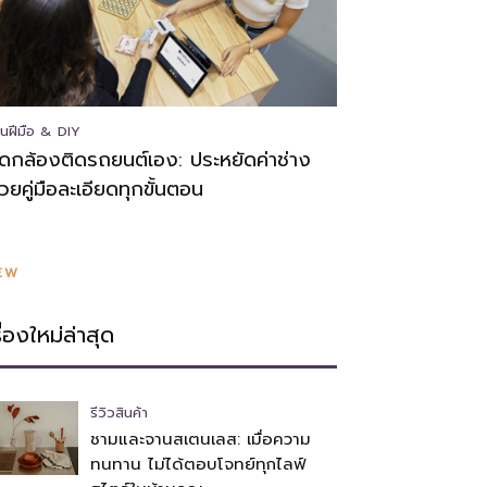
นฝีมือ & DIY
ิดกล้องติดรถยนต์เอง: ประหยัดค่าช่าง
้วยคู่มือละเอียดทุกขั้นตอน
EW
รื่องใหม่ล่าสุด
รีวิวสินค้า
ชามและจานสเตนเลส: เมื่อความ
ทนทาน ไม่ได้ตอบโจทย์ทุกไลฟ์