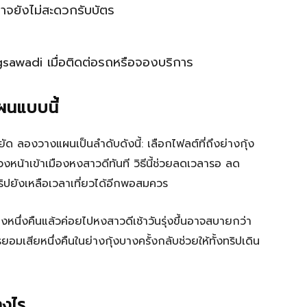
อาจยังไม่สะดวกรับบัตร
gsawadi เมื่อติดต่อรถหรือจองบริการ
แผนแบบนี้
ลองวางแผนเป็นลำดับดังนี้: เลือกไฟลต์ที่ถึงย่างกุ้ง
วงหน้าเข้าเมืองหงสาวดีทันที วิธีนี้ช่วยลดเวลารอ ลด
ิปยังเหลือเวลาเที่ยวได้อีกพอสมควร
างหนึ่งคืนแล้วค่อยไปหงสาวดีเช้าวันรุ่งขึ้นอาจสบายกว่า
ยอมเสียหนึ่งคืนในย่างกุ้งบางครั้งกลับช่วยให้ทั้งทริปเดิน
างไร