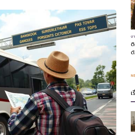
ความ
งา
ต
ด
รู้
N
เ
แหล่ง