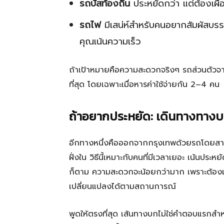
รถบัสท้องถิ่น
ประหยัดกว่า แต่ต้องเผื
รถไฟ
มีเสน่ห์สำหรับคนอยากสัมผัสบรรยาก
คุณเน้นความเร็ว
ถ้าเป้าหมายคือความสะดวกจริงๆ รถส่วนตัวจากส
ที่สุด โดยเฉพาะเมื่อหารค่าใช้จ่ายกัน 2–4 คน
ถ้าอยากประหยัด: เดินทางทางบกไ
อีกทางหนึ่งคือออกจากกรุงเทพด้วยรถโดยสาร
ฝั่งใน วิธีนี้เหมาะกับคนที่มีเวลาเยอะ เน้น
ก็ตาม ความสะดวกจะน้อยกว่ามาก เพราะต้องเ
เปลี่ยนแปลงได้ตามสถานการณ์
พูดให้ตรงที่สุด เส้นทางบกไม่ใช่คำตอบแรกส