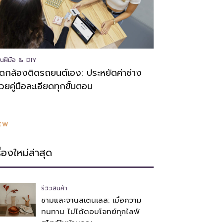
นฝีมือ & DIY
ิดกล้องติดรถยนต์เอง: ประหยัดค่าช่าง
้วยคู่มือละเอียดทุกขั้นตอน
EW
รื่องใหม่ล่าสุด
รีวิวสินค้า
ชามและจานสเตนเลส: เมื่อความ
ทนทาน ไม่ได้ตอบโจทย์ทุกไลฟ์