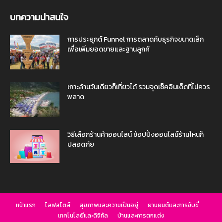
บทความน่าสนใจ
การประยุกต์ Funnel การตลาดกับธุรกิจขนาดเล็ก
เพื่อเพิ่มยอดขายและฐานลูกค้
เกาะล้านวันเดียวก็เที่ยวได้ รวมจุดเช็คอินเด็ดที่ไม่ควร
พลาด
วิธีเลือกร้านค้าออนไลน์ ช้อปปิ้งออนไลน์ร้านไหนก็
ปลอดภัย
หน้าแรก
ไลฟสไตล์
สุขภาพและความเป็นอยู่
ยานยนต์และการขับขี่
เทคโนโลยีและดิจิทัล
บ้านและการตกแต่ง