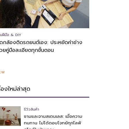
นฝีมือ & DIY
ิดกล้องติดรถยนต์เอง: ประหยัดค่าช่าง
้วยคู่มือละเอียดทุกขั้นตอน
EW
รื่องใหม่ล่าสุด
รีวิวสินค้า
ชามและจานสเตนเลส: เมื่อความ
ทนทาน ไม่ได้ตอบโจทย์ทุกไลฟ์