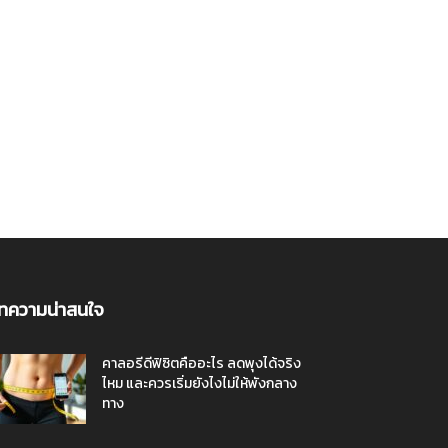
ทความน่าสนใจ
คาลอรีดีฟิซิตคืออะไร ลดพุงได้จริง
ไหม และควรเริ่มยังไงไม่ให้พังกลาง
ทาง