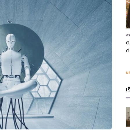
ความ
งา
ต
ด
รู้
N
เ
แหล่ง