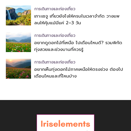
การเดินทางและท่องเที่ยว
เกาะเชจู เที่ยวยังไงให้ครบในเวลาจำกัด วางแพ
ลนให้คุ้มแม้มีแค่ 2–3 วัน
การเดินทางและท่องเที่ยว
อยากดูดอกไม้ที่เหนือ ไปเดือนไหนดี? รวมพิกัด
ทุ่งสวยและช่วงบานที่ควรรู้
การเดินทางและท่องเที่ยว
อยากเห็นทุ่งดอกไม้ภาคเหนือให้ตรงช่วง ต้องไป
เดือนไหนและที่ไหนบ้าง