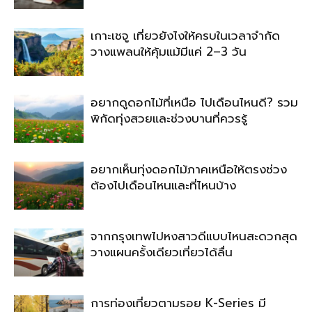
เกาะเชจู เที่ยวยังไงให้ครบในเวลาจำกัด
วางแพลนให้คุ้มแม้มีแค่ 2–3 วัน
อยากดูดอกไม้ที่เหนือ ไปเดือนไหนดี? รวม
พิกัดทุ่งสวยและช่วงบานที่ควรรู้
อยากเห็นทุ่งดอกไม้ภาคเหนือให้ตรงช่วง
ต้องไปเดือนไหนและที่ไหนบ้าง
จากกรุงเทพไปหงสาวดีแบบไหนสะดวกสุด
วางแผนครั้งเดียวเที่ยวได้ลื่น
การท่องเที่ยวตามรอย K-Series มี