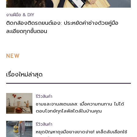
งานฝีมือ & DIY
ติดกล้องติดรถยนต์เอง: ประหยัดค่าช่างด้วยคู่มือ
ละเอียดทุกขั้นตอน
NEW
เรื่องใหม่ล่าสุด
รีวิวสินค้า
ชามและจานสเตนเลส: เมื่อความทนทาน ไม่ได้
ตอบโจทย์ทุกไลฟ์สไตล์ในบ้านคุณ
รีวิวสินค้า
หยุดปัญหาถุงมือยางขาดง่าย! เคล็ดลับเลือกใช้