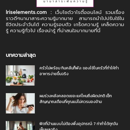
Iriselements.com :
เว็บไซต์วาไรตี้ออนไลน์ รวมเรื่อง
ราวดีๆนานาสาระความรู้มากมาย สามารถนำไปปรับใช้ใน
ชีวิตประจำวันได้ ความรู้รอบตัว เกร็ดความรู้ เคล็ดความ
รู้ ความรู้ทั่วไป เรื่องน่ารู้ ที่น่าสนใจมากมายที่นี่
บทความล่าสุด
ครัวไม่พร้อม กินคลีนก็พัง: ของใช้ในครัวที่ทำให้ทำ
อาหารง่ายขึ้นจริง
ผมร่วงหลังคลอดเยอะแค่ไหนถึงผิดปกติ เช็ก
สัญญาณเตือนที่คุณแม่ไม่ควรมองข้าม
ฟิตที่บ้านแบบไม่ต้องพึ่งอุปกรณ์: 7 ท่าทำได้ทุกวัน
เห็นผลจริง