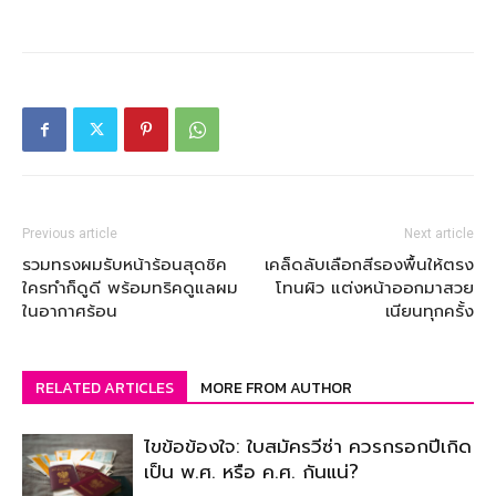
Previous article
Next article
รวมทรงผมรับหน้าร้อนสุดชิค
เคล็ดลับเลือกสีรองพื้นให้ตรง
ใครทำก็ดูดี พร้อมทริคดูแลผม
โทนผิว แต่งหน้าออกมาสวย
ในอากาศร้อน
เนียนทุกครั้ง
RELATED ARTICLES
MORE FROM AUTHOR
ไขข้อข้องใจ: ใบสมัครวีซ่า ควรกรอกปีเกิด
เป็น พ.ศ. หรือ ค.ศ. กันแน่?