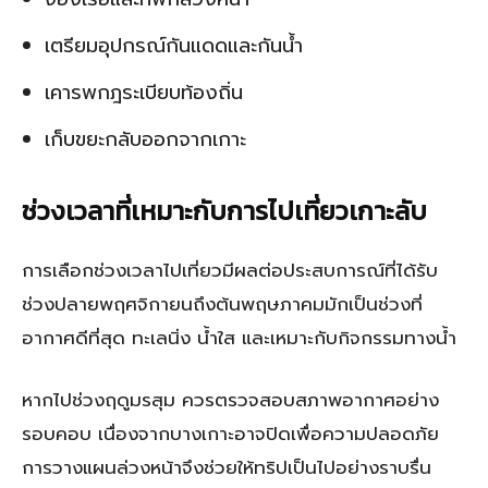
เตรียมอุปกรณ์กันแดดและกันน้ำ
เคารพกฎระเบียบท้องถิ่น
เก็บขยะกลับออกจากเกาะ
ช่วงเวลาที่เหมาะกับการไปเที่ยวเกาะลับ
การเลือกช่วงเวลาไปเที่ยวมีผลต่อประสบการณ์ที่ได้รับ
ช่วงปลายพฤศจิกายนถึงต้นพฤษภาคมมักเป็นช่วงที่
อากาศดีที่สุด ทะเลนิ่ง น้ำใส และเหมาะกับกิจกรรมทางน้ำ
หากไปช่วงฤดูมรสุม ควรตรวจสอบสภาพอากาศอย่าง
รอบคอบ เนื่องจากบางเกาะอาจปิดเพื่อความปลอดภัย
การวางแผนล่วงหน้าจึงช่วยให้ทริปเป็นไปอย่างราบรื่น