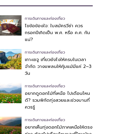
การเดินทางและท่องเที่ยว
ไขข้อข้องใจ: ใบสมัครวีซ่า ควร
กรอกปีเกิดเป็น พ.ศ. หรือ ค.ศ. กัน
แน่?
การเดินทางและท่องเที่ยว
เกาะเชจู เที่ยวยังไงให้ครบในเวลา
จำกัด วางแพลนให้คุ้มแม้มีแค่ 2–3
วัน
การเดินทางและท่องเที่ยว
อยากดูดอกไม้ที่เหนือ ไปเดือนไหน
ดี? รวมพิกัดทุ่งสวยและช่วงบานที่
ควรรู้
การเดินทางและท่องเที่ยว
อยากเห็นทุ่งดอกไม้ภาคเหนือให้ตรง