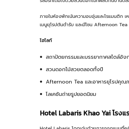
รีสอร์ทเต็มไปด้วยสวนดอกไม้ที่ผลัดกันบานตลอ
ภายในห้องพักเน้นความอบอุ่นและโรแมนติก เหมา
เมนูยุโรปต้นตำรับ และมีโซน Afternoon Te
ไฮไลท์
สถาปัตยกรรมและบรรยากาศสไตล์อัง
สวนดอกไม้สวยตลอดทั้งปี
Afternoon Tea และอาหารยุโรปคุณ
โลเคชันถ่ายรูปยอดนิยม
Hotel Labaris Khao Yai โรงแ
Hotel Labaris โดดเด่นด้วยการออกแบบที่ค