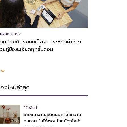
นฝีมือ & DIY
ิดกล้องติดรถยนต์เอง: ประหยัดค่าช่าง
้วยคู่มือละเอียดทุกขั้นตอน
EW
รื่องใหม่ล่าสุด
รีวิวสินค้า
ชามและจานสเตนเลส: เมื่อความ
ทนทาน ไม่ได้ตอบโจทย์ทุกไลฟ์