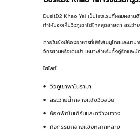
DusitD2 Khao Yai เป็นโรงแรมที่ผสมผสานดีไซน์
ทำให้มองเห็นวิวภูเขาได้ไกลสุดสายตา สระว่ายน
ภายในยังมีห้องอาหารที่เสิร์ฟเมนูไทยและนานา
จักรยานหรือเดินป่า เหมาะสำหรับทั้งคู่รักและ
ไฮไลท์
วิวภูเขาพาโนรามา
สระว่ายน้ำกลางแจ้งวิวสวย
ห้องพักโมเดิร์นและกว้างขวาง
กิจกรรมกลางแจ้งหลากหลาย