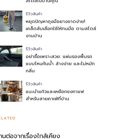
สไตล์ในบ้านคุณ
รีวิวสินค้า
หยุดปัญหาถุงมือยางขาดง่าย!
เคล็ดลับเลือกใช้ให้ทนมือ ตามสไตล์
งานบ้าน
รีวิวสินค้า
อย่าซื้อเพราะสวย: แผ่นรองพื้นรถ
แบบไหนกันน้ำ ล้างง่าย และไม่หมัก
กลิ่น
รีวิวสินค้า
แนะนำแก้วและเหยือกชงกาแฟ
สำหรับสายคาเฟ่ที่บ้าน
ELATED
่านต่อจากเรื่องใกล้เคียง