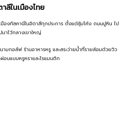
ตาลีในเมืองไทย
องทัสคานีในอิตาลีทุกประการ ตั้งแต่ซุ้มโค้ง ถนนปูหิน ไป
ปมาไว้กลางเขาใหญ่
สนามกอล์ฟ ร้านอาหารหรู และสระว่ายน้ำที่รายล้อมด้วยวิว
ักผ่อนแบบหรูหราและโรแมนติก