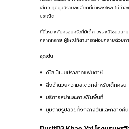
เขียว ทุกมุมมีรายละเอียดที่น่าหลงใหล ไม่ว่าจ
ประณีต
ที่นี่เหมาะกับครอบครัวที่มีเด็ก เพราะมีโซนส
หลากหลาย ผู้ใหญ่ก็สามารถผ่อนคลายด้วยการน
จุดเด่น
ดีไซน์แบบปราสาทแฟนตาซี
สิ่งอำนวยความสะดวกสำหรับเด็กครบ
บริการสปาและคาเฟ่ในพื้นที่
มุมถ่ายรูปสวยทั้งกลางวันและกลางคืน
DusitD2 Khao Yai โรงแรมหรูวิ