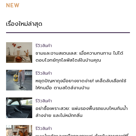
NEW
เรื่องใหม่ล่าสุด
รีวิวสินค้า
ชามและจานสเตนเลส: เมื่อความทนทาน ไม่ได้
ตอบโจทย์ทุกไลฟ์สไตล์ในบ้านคุณ
รีวิวสินค้า
หยุดปัญหาถุงมือยางขาดง่าย! เคล็ดลับเลือกใช้
ให้ทนมือ ตามสไตล์งานบ้าน
รีวิวสินค้า
อย่าซื้อเพราะสวย: แผ่นรองพื้นรถแบบไหนกันน้ำ
ล้างง่าย และไม่หมักกลิ่น
รีวิวสินค้า
แนะนำแก้วและเหยือกชงกาแฟ สำหรับสายคาเฟ่ที่