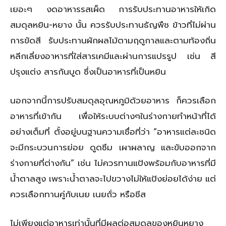
เยอะๆ งดอาหารรสเผ็ด การรับประทานอาหารให้เกิด
สมดุลหยิน-หยาง นั้น ควรรับประทานธัญพืช ข้าวที่ไม่ผ่าน
การขัดสี รับประทานผักผลไม้ตามฤดูกาลและตามท้องถิ่น
หลีกเลี่ยงอาหารที่ใส่สารเคมีและผ่านการแปรรูป เช่น สี
ปรุงแต่ง สารกันบูด ซึ่งเป็นอาหารที่เป็นหยิน
นอกจากนี้การปรับสมดุลอุณหภูมิด้วยอาหาร ก็ควรเลือก
อาหารที่เข้ากัน เพื่อให้ระบบต่างๆในร่างกายทำหน้าที่ได้
อย่างเต็มที่ ตั้งอยู่บนฐานความเชื่อที่ว่า “อาหารแต่ละชนิด
จะมีกระบวนการย่อย ดูดซึม เผาผลาญ และขับออกจาก
ร่างกายที่ต่างกัน” เช่น ไม่ควรทานแป้งพร้อมกับอาหารที่มี
น้ำตาลสูง เพราะน้ำตาลจะไปขวางไม่ให้แป้งย่อยได้ง่าย แต่
ควรเลือกทานคู่กับเนย เนยถั่ว หรือชีส
ไม่เพียงแต่อาหารเท่านั้นที่มีผลต่อสมดุลของหยินหยาง