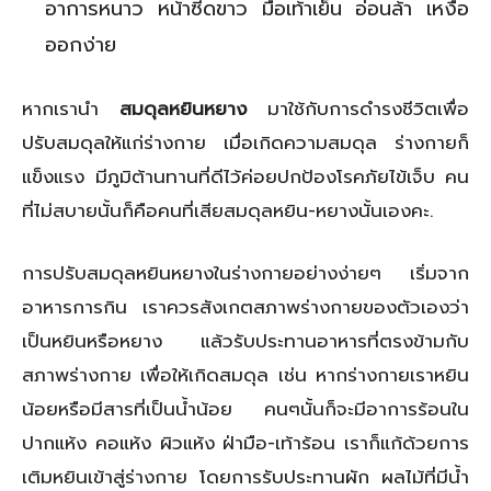
อาการหนาว หน้าซีดขาว มือเท้าเย็น อ่อนล้า เหงื่อ
ออกง่าย
หากเรานำ
สมดุลหยินหยาง
มาใช้กับการดำรงชีวิตเพื่อ
ปรับสมดุลให้แก่ร่างกาย เมื่อเกิดความสมดุล ร่างกายก็
แข็งแรง มีภูมิต้านทานที่ดีไว้ค่อยปกป้องโรคภัยไข้เจ็บ คน
ที่ไม่สบายนั้นก็คือคนที่เสียสมดุลหยิน-หยางนั้นเองคะ.
การปรับสมดุลหยินหยางในร่างกายอย่างง่ายๆ เริ่มจาก
อาหารการกิน เราควรสังเกตสภาพร่างกายของตัวเองว่า
เป็นหยินหรือหยาง แล้วรับประทานอาหารที่ตรงข้ามกับ
สภาพร่างกาย เพื่อให้เกิดสมดุล เช่น หากร่างกายเราหยิน
น้อยหรือมีสารที่เป็นน้ำน้อย คนๆนั้นก็จะมีอาการร้อนใน
ปากแห้ง คอแห้ง ผิวแห้ง ฝ่ามือ-เท้าร้อน เราก็แก้ด้วยการ
เติมหยินเข้าสู่ร่างกาย โดยการรับประทานผัก ผลไม้ที่มีน้ำ