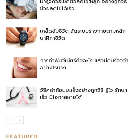
มารู้จักวิธีเช็ดตัวลดไข้ให้ลูก อย่างถูกวิธี
ช่วยลดไข้ได้เร็ว
เคล็ดลับชีวิต จัดระบบร่างกายตามหลัก
นาฬิกาชีวิต
การทำฟันวีเนียร์คืออะไร แล้วมีคนรีวิวว่า
อย่างไรบ้าง
วิธีคลำก้อนมะเร็งอย่างถูกวิธี รู้ไว รักษา
เร็ว มีโอกาสหายได้
FEATURED