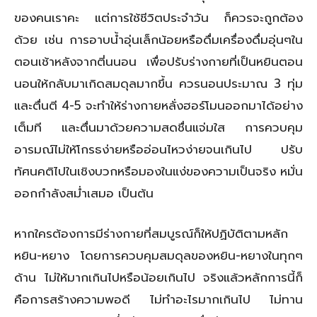
ของคนเราคะ แต่การใช้ชีวิตประจำวัน ก็ควรจะถูกต้อง
ด้วย เช่น การอาบน้ำอุ่นเล็กน้อยหรือดื่มเครื่องดื่มอุ่นๆใน
ตอนเช้าหลังจากตี่นนอน เพื่อปรับร่างกายที่เป็นหยินตอน
นอนให้กลับมาเกิดสมดุลมากขึ้น ควรนอนประมาณ 3 ทุ่ม
และตื่นตี 4-5 จะทำให้ร่างกายหลั่งฮอร์โมนออกมาได้อย่าง
เต็มที และตื่นมาด้วยความสดชื่นแจ่มใส การควบคุม
อารมณ์ไม่ให้โกรธง่ายหรืออ่อนไหวง่ายจนเกินไป ปรับ
ทัศนคติไปในเชิงบวกหรือมองในแง่ของความเป็นจริง หมั่น
ออกกำลังสม่ำเสมอ เป็นต้น
หากใครต้องการมีร่างกายที่สมบูรณ์ก็ให้ปฏิบัติตามหลัก
หยิน-หยาง โดยการควบคุมสมดุลของหยิน-หยางในทุกๆ
ด้าน ไม่ให้มากเกินไปหรือน้อยเกินไป จริงแล้วหลักการนี้ก็
คือการสร้างความพอดี ไม่ทำอะไรมากเกินไป ไม่ทาน