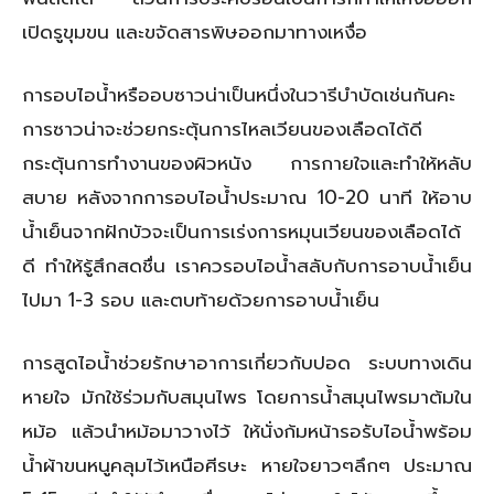
เปิดรูขุมขน และขจัดสารพิษออกมาทางเหงื่อ
การอบไอน้ำหรืออบซาวน่าเป็นหนึ่งในวารีบำบัดเช่นกันคะ
การซาวน่าจะช่วยกระตุ้นการไหลเวียนของเลือดได้ดี
กระตุ้นการทำงานของผิวหนัง การกายใจและทำให้หลับ
สบาย หลังจากการอบไอน้ำประมาณ 10-20 นาที ให้อาบ
น้ำเย็นจากฝักบัวจะเป็นการเร่งการหมุนเวียนของเลือดได้
ดี ทำให้รู้สึกสดชื่น เราควรอบไอน้ำสลับกับการอาบน้ำเย็น
ไปมา 1-3 รอบ และตบท้ายด้วยการอาบน้ำเย็น
การสูดไอน้ำช่วยรักษาอาการเกี่ยวกับปอด ระบบทางเดิน
หายใจ มักใช้ร่วมกับสมุนไพร โดยการน้ำสมุนไพรมาต้มใน
หม้อ แล้วนำหม้อมาวางไว้ ให้นั่งก้มหน้ารอรับไอน้ำพร้อม
น้ำผ้าขนหนูคลุมไว้เหนือศีรษะ หายใจยาวๆลึกๆ ประมาณ