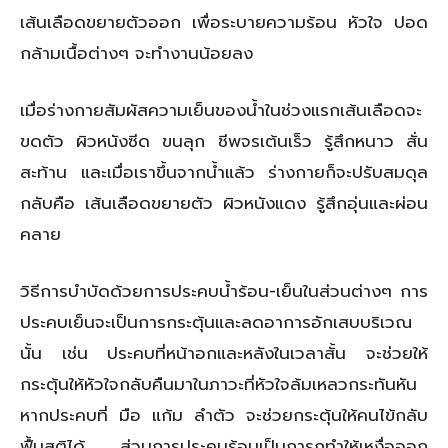
เส้นเลือดขยายตัวออก เพื่อระบายความร้อน หัวใจ ปอด
กล้ามเนื้อต่างๆ จะทำงานน้อยลง
เมื่อร่างกายสัมผัสความเย็นของน้ำในช่วงแรกเส้นเลือดจะ
ขดตัว ผิวหนังซีด ขนลุก ชีพจรเต้นเร็ว รู้สึกหนาว สั่น
สะท้าน และเมื่อเราขึ้นจากน้ำแล้ว ร่างกายก็จะปรับสมดุล
กลับคือ เส้นเลือดขยายตัว ผิวหนังแดง รู้สึกอุ่นและผ่อน
คลาย
วิธีการบำบัดด้วยการประคบน้ำร้อน-เย็นในส่วนต่างๆ การ
ประคบเย็นจะเป็นการกระตุ้นและลดอาการอักเสบบริเวณ
นั้น เช่น ประคบที่หน้าอกและหลังในเวลาสั้น จะช่วยให้
กระตุ้นให้หัวใจกลับคืนมาในภาวะที่หัวใจล้มเหลวกระทันหัน
หากประคบที่ มือ แก้ม ลำตัว จะช่วยกระตุ้นให้คนไข้กลับ
ฟื้นสติได้ ส่วนการประคบร้อนเป็นการกทำให้เหงื่อออก