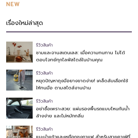
NEW
เรื่องใหม่ล่าสุด
รีวิวสินค้า
ชามและจานสเตนเลส: เมื่อความทนทาน ไม่ได้
ตอบโจทย์ทุกไลฟ์สไตล์ในบ้านคุณ
รีวิวสินค้า
หยุดปัญหาถุงมือยางขาดง่าย! เคล็ดลับเลือกใช้
ให้ทนมือ ตามสไตล์งานบ้าน
รีวิวสินค้า
อย่าซื้อเพราะสวย: แผ่นรองพื้นรถแบบไหนกันน้ำ
ล้างง่าย และไม่หมักกลิ่น
รีวิวสินค้า
แนะนำแก้วและเหยือกชงกาแฟ สำหรับสายคาเฟ่ที่