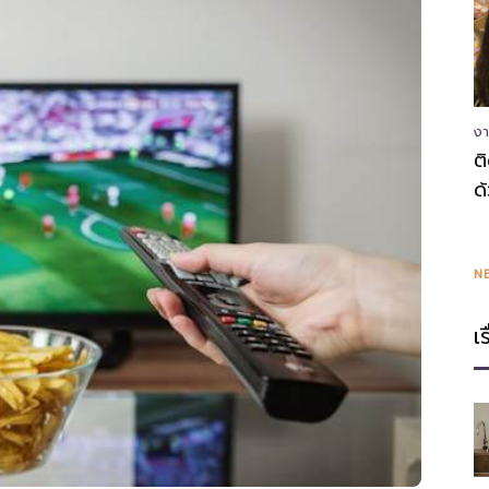
ความ
งา
ต
ด
รู้
N
เ
แหล่ง