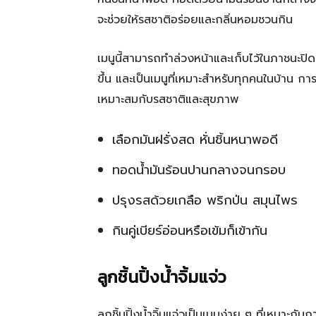
จะช่วยให้รสชาติอร่อยและกลิ่นหอมชวนกิน
เมนูนี้สามารถทำล่วงหน้าและเก็บไว้ในภาชนะปิดม
ขึ้น และเป็นเมนูที่เหมาะสำหรับทุกคนในบ้าน 
เหมาะสมกับรสชาติและสุขภาพ
เลือกมันฝรั่งสด หั่นชิ้นหนาพอดี
ทอดน้ำมันร้อนปานกลางจนกรอบ
ปรุงรสด้วยเกลือ พริกป่น สมุนไพร
กินคู่เบียร์อ่อนหรือเข้มก็เข้ากัน
ลูกชิ้นปิ้งน้ำจิ้มแจ่ว
ลูกชิ้นปิ้งน้ำจิ้มแจ่วเป็นเมนูง่าย ๆ ที่เหมาะก