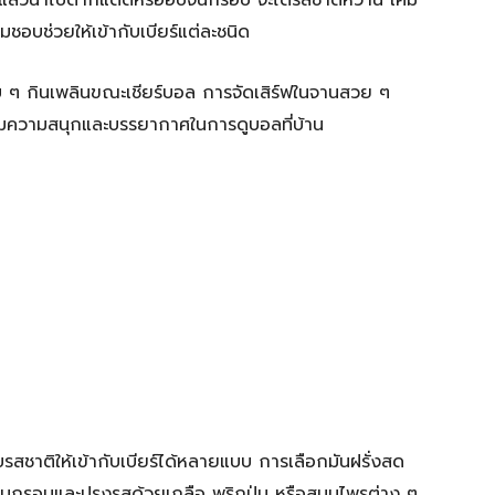
ย แล้วนำไปตากแดดหรืออบจนกรอบ จะได้รสชาติหวาน เค็ม
บช่วยให้เข้ากับเบียร์แต่ละชนิด
รอบ ๆ กินเพลินขณะเชียร์บอล การจัดเสิร์ฟในจานสวย ๆ
เพิ่มความสนุกและบรรยากาศในการดูบอลที่บ้าน
สชาติให้เข้ากับเบียร์ได้หลายแบบ การเลือกมันฝรั่งสด
จนกรอบและปรุงรสด้วยเกลือ พริกป่น หรือสมุนไพรต่าง ๆ