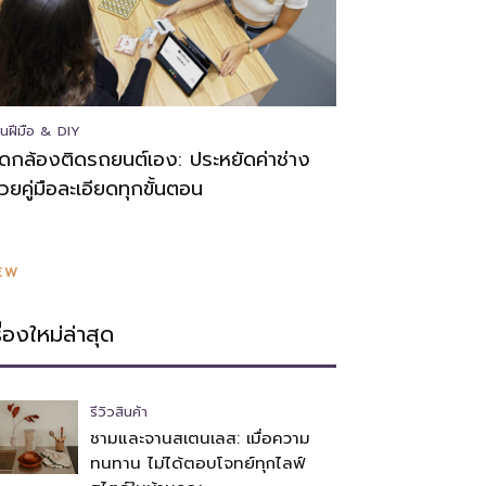
นฝีมือ & DIY
ิดกล้องติดรถยนต์เอง: ประหยัดค่าช่าง
้วยคู่มือละเอียดทุกขั้นตอน
EW
รื่องใหม่ล่าสุด
รีวิวสินค้า
ชามและจานสเตนเลส: เมื่อความ
ทนทาน ไม่ได้ตอบโจทย์ทุกไลฟ์