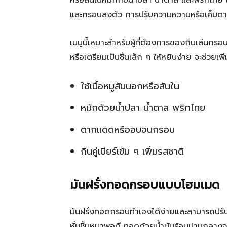
หรือสันในหมักกับน้ำปลา น้ำตาล และพริกไท
และกรอบลงตัว การปรับความหวานหรือเค็มตามชอ
เมนูนี้เหมาะสำหรับผู้ที่ต้องการของกินเล่นก
หรือเตรียมเป็นชิ้นเล็ก ๆ ให้หยิบง่าย จะช่วย
ใช้เนื้อหมูสันนอกหรือสันใน
หมักด้วยน้ำปลา น้ำตาล พริกไทย
ตากแดดหรืออบจนกรอบ
กินคู่เบียร์เข้ม ๆ เพิ่มรสชาติ
มันฝรั่งทอดกรอบแบบโฮมเมด
มันฝรั่งทอดกรอบทำเองได้ง่ายและสามารถปรับร
หั่นชิ้นหนาพอดี ทอดด้วยน้ำมันร้อนปานกลาง