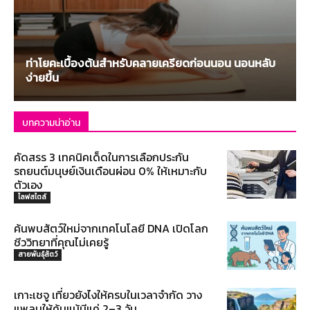
ท่าโยคะเบื้องต้นสำหรับคลายเครียดก่อนนอน นอนหลับ
ง่ายขึ้น
บทความน่าอ่าน
คัดสรร 3 เทคนิคเด็ดในการเลือกประกัน
รถยนต์มนุษย์เงินเดือนผ่อน 0% ให้เหมาะกับ
ตัวเอง
ไลฟสไตล์
ค้นพบสัตว์ใหม่จากเทคโนโลยี DNA เปิดโลก
ชีววิทยาที่คุณไม่เคยรู้
สายพันธุ์สัตว์
เกาะเชจู เที่ยวยังไงให้ครบในเวลาจำกัด วาง
แพลนให้คุ้มแม้มีแค่ 2–3 วัน