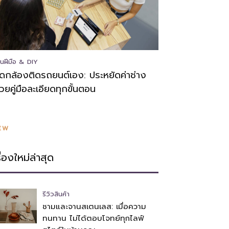
นฝีมือ & DIY
ิดกล้องติดรถยนต์เอง: ประหยัดค่าช่าง
้วยคู่มือละเอียดทุกขั้นตอน
EW
รื่องใหม่ล่าสุด
รีวิวสินค้า
ชามและจานสเตนเลส: เมื่อความ
ทนทาน ไม่ได้ตอบโจทย์ทุกไลฟ์