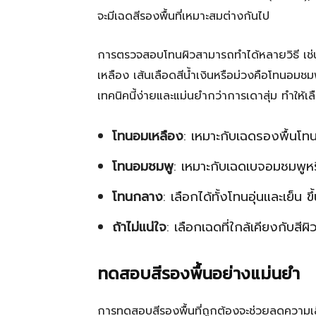
จะมีเฉดสีรองพื้นที่เหมาะสมต่างกันไป
การตรวจสอบโทนผิวสามารถทำได้หลายวิธี เช่น ด
เหลือง เส้นเลือดสีน้ำเงินหรือม่วงคือโทนอมช
เทคนิคนี้ง่ายและแม่นยำกว่าการเดาสุ่ม ทำให้เล
โทนอมเหลือง
: เหมาะกับเฉดรองพื้นโท
โทนอมชมพู
: เหมาะกับเฉดเบจอมชมพูหร
โทนกลาง
: เลือกได้ทั้งโทนอุ่นและเย็น 
ถ้าไม่แน่ใจ
: เลือกเฉดที่ใกล้เคียงกับสีผ
ทดสอบสีรองพื้นอย่างแม่นยำ
การทดสอบสีรองพื้นที่ถูกต้องจะช่วยลดความเ