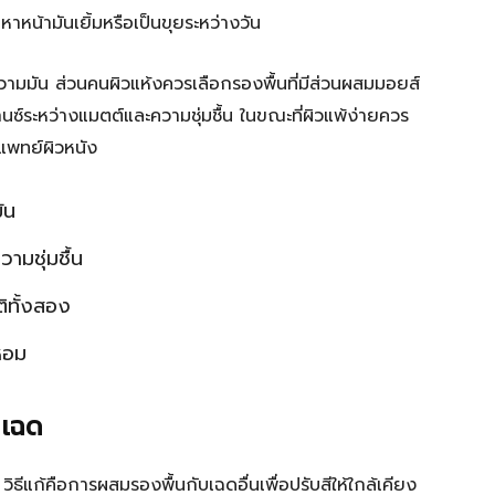
หน้ามันเยิ้มหรือเป็นขุยระหว่างวัน
ความมัน ส่วนคนผิวแห้งควรเลือกรองพื้นที่มีส่วนผสมมอยส์
านซ์ระหว่างแมตต์และความชุ่มชื้น ในขณะที่ผิวแพ้ง่ายควร
แพทย์ผิวหนัง
ัน
วามชุ่มชื้น
ติทั้งสอง
หอม
ดเฉด
ิธีแก้คือการผสมรองพื้นกับเฉดอื่นเพื่อปรับสีให้ใกล้เคียง