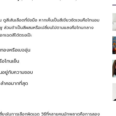
ที่
ูสีเส้นเลือดที่ข้อมือ หากเห็นเป็นสีเขียวชัดเจนคือโทนอม
มพู ส่วนถ้าเป็นสีผสมหรือเปลี่ยนไปตามแสงคือโทนกลาง
มี
ือกเฉดสีได้ตรงเป๊ะ
นทองหรือเบจอุ่น
ือโทนเย็น
ประโยชน์
ขึ้นอยู่กับความชอบ
ิวลำคอมากที่สุด
[iRiselements.com]
สี่ยงในการเลือกผิดเฉด วิธีที่หลายคนมักพลาดคือการลอง