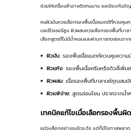
ช่วยให้เครื่องสำอางติดทนนาน และป้องกันปัญหา
คนผิวมันควรเลือกรองพื้นเนื้อแมตต์ที่ควบคุม
เจอร์ไรเซอร์สูง ผิวผสมควรเลือกรองพื้นที่บาล
เลือกสูตรที่ไม่มีน้ำหอมและผ่านการทดสอบจาก
ผิวมัน
: รองพื้นเนื้อแมตต์ควบคุมความม
ผิวแห้ง
: รองพื้นเนื้อครีมหรือดิวอี้เพิ่มค
ผิวผสม
: เนื้อรองพื้นที่บาลานซ์คุณสมบั
ผิวแพ้ง่าย
: สูตรอ่อนโยน ปราศจากน้ำ
เทคนิคแก้ไขเมื่อเลือกรองพื้นผิ
แม้จะเลือกอย่างระมัดระวัง แต่ก็มีโอกาสพลาด ว