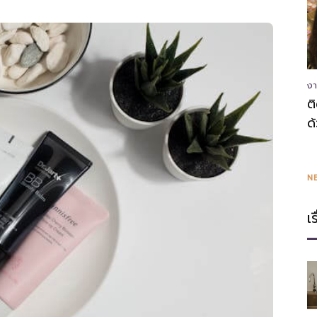
ความ
งา
ต
ด
รู้
N
เ
แหล่ง