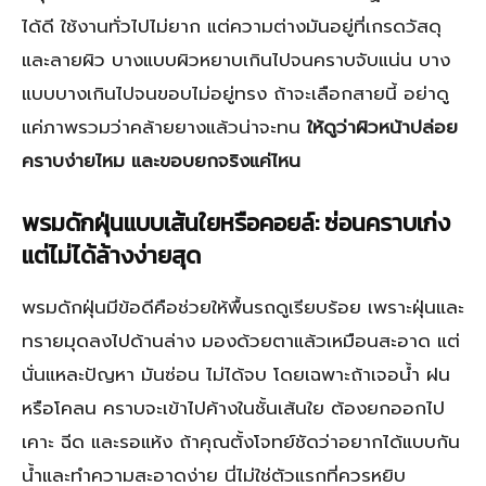
ได้ดี ใช้งานทั่วไปไม่ยาก แต่ความต่างมันอยู่ที่เกรดวัสดุ
และลายผิว บางแบบผิวหยาบเกินไปจนคราบจับแน่น บาง
แบบบางเกินไปจนขอบไม่อยู่ทรง ถ้าจะเลือกสายนี้ อย่าดู
แค่ภาพรวมว่าคล้ายยางแล้วน่าจะทน
ให้ดูว่าผิวหน้าปล่อย
คราบง่ายไหม และขอบยกจริงแค่ไหน
พรมดักฝุ่นแบบเส้นใยหรือคอยล์: ซ่อนคราบเก่ง
แต่ไม่ได้ล้างง่ายสุด
พรมดักฝุ่นมีข้อดีคือช่วยให้พื้นรถดูเรียบร้อย เพราะฝุ่นและ
ทรายมุดลงไปด้านล่าง มองด้วยตาแล้วเหมือนสะอาด แต่
นั่นแหละปัญหา มันซ่อน ไม่ได้จบ โดยเฉพาะถ้าเจอน้ำ ฝน
หรือโคลน คราบจะเข้าไปค้างในชั้นเส้นใย ต้องยกออกไป
เคาะ ฉีด และรอแห้ง ถ้าคุณตั้งโจทย์ชัดว่าอยากได้แบบกัน
น้ำและทำความสะอาดง่าย นี่ไม่ใช่ตัวแรกที่ควรหยิบ