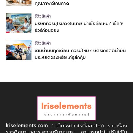
คุณภาพดีเกินคาด
รีวิวสินค้า
บริษัททัวร์ยุโรปดังในไทย น่าเชื่อถือไหม? เช็กให้
ชัวร์ก่อนจอง
รีวิวสินค้า
เติมน้ำมันทุกเดือน ควรมีไหม? บัตรเครดิตน้ำมัน
ประหยัดจริงหรือแค่รู้สึกคุ้ม
Iriselements.com :
เว็บไซต์วาไรตี้ออนไลน์ รวมเรื่อง
ราวดีๆนานาสาระความรู้มากมาย สามารถนำไปปรับใช้ใน