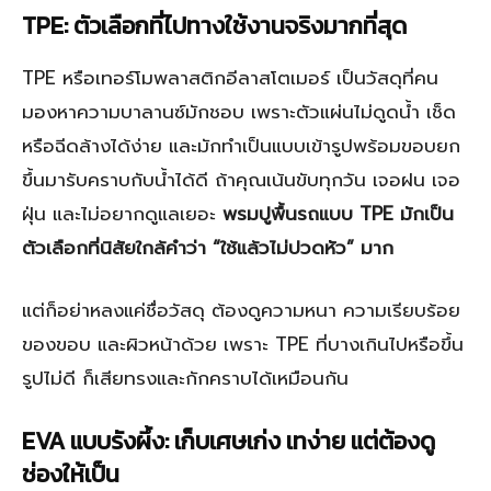
TPE: ตัวเลือกที่ไปทางใช้งานจริงมากที่สุด
TPE หรือเทอร์โมพลาสติกอีลาสโตเมอร์ เป็นวัสดุที่คน
มองหาความบาลานซ์มักชอบ เพราะตัวแผ่นไม่ดูดน้ำ เช็ด
หรือฉีดล้างได้ง่าย และมักทำเป็นแบบเข้ารูปพร้อมขอบยก
ขึ้นมารับคราบกับน้ำได้ดี ถ้าคุณเน้นขับทุกวัน เจอฝน เจอ
ฝุ่น และไม่อยากดูแลเยอะ
พรมปูพื้นรถแบบ TPE มักเป็น
ตัวเลือกที่นิสัยใกล้คำว่า “ใช้แล้วไม่ปวดหัว” มาก
แต่ก็อย่าหลงแค่ชื่อวัสดุ ต้องดูความหนา ความเรียบร้อย
ของขอบ และผิวหน้าด้วย เพราะ TPE ที่บางเกินไปหรือขึ้น
รูปไม่ดี ก็เสียทรงและกักคราบได้เหมือนกัน
EVA แบบรังผึ้ง: เก็บเศษเก่ง เทง่าย แต่ต้องดู
ช่องให้เป็น