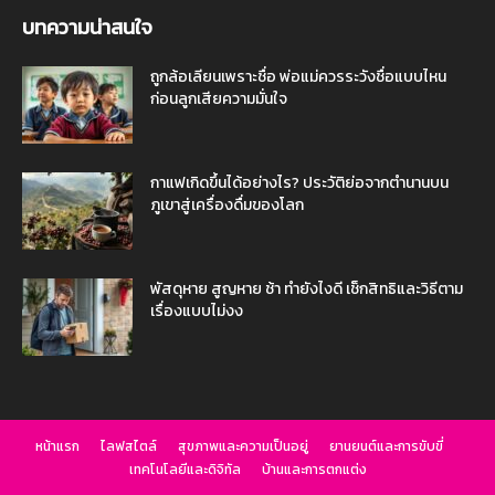
บทความน่าสนใจ
ถูกล้อเลียนเพราะชื่อ พ่อแม่ควรระวังชื่อแบบไหน
ก่อนลูกเสียความมั่นใจ
กาแฟเกิดขึ้นได้อย่างไร? ประวัติย่อจากตำนานบน
ภูเขาสู่เครื่องดื่มของโลก
พัสดุหาย สูญหาย ช้า ทำยังไงดี เช็กสิทธิและวิธีตาม
เรื่องแบบไม่งง
หน้าแรก
ไลฟสไตล์
สุขภาพและความเป็นอยู่
ยานยนต์และการขับขี่
เทคโนโลยีและดิจิทัล
บ้านและการตกแต่ง