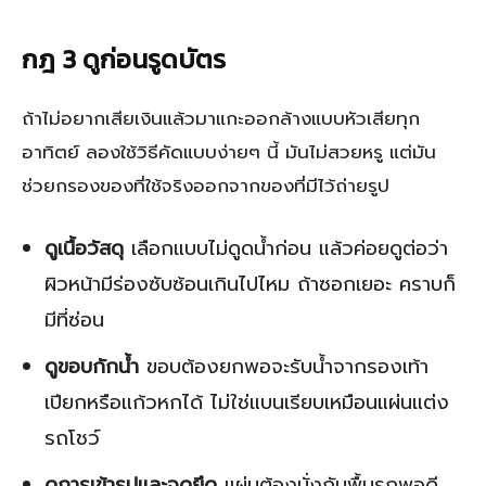
กฎ 3 ดูก่อนรูดบัตร
ถ้าไม่อยากเสียเงินแล้วมาแกะออกล้างแบบหัวเสียทุก
อาทิตย์ ลองใช้วิธีคัดแบบง่ายๆ นี้ มันไม่สวยหรู แต่มัน
ช่วยกรองของที่ใช้จริงออกจากของที่มีไว้ถ่ายรูป
ดูเนื้อวัสดุ
เลือกแบบไม่ดูดน้ำก่อน แล้วค่อยดูต่อว่า
ผิวหน้ามีร่องซับซ้อนเกินไปไหม ถ้าซอกเยอะ คราบก็
มีที่ซ่อน
ดูขอบกักน้ำ
ขอบต้องยกพอจะรับน้ำจากรองเท้า
เปียกหรือแก้วหกได้ ไม่ใช่แบนเรียบเหมือนแผ่นแต่ง
รถโชว์
ดูการเข้ารูปและจุดยึด
แผ่นต้องนั่งกับพื้นรถพอดี