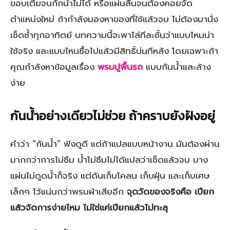
ขอบเตี้ยจนกักน้ำไม่ได้ หรือแผ่นลื่นจนต้องคอยจัด
ตำแหน่งใหม่ ถ้ากำลังมองหาของที่ใช้แล้วจบ ไม่ต้องมานั่ง
เช็ดซ้ำทุกอาทิตย์ บทความนี้จะพาไล่ทีละชั้นว่าแบบไหนน่า
ใช้จริง และแบบไหนซื้อไปแล้วมีสิทธิ์บ่นทีหลัง โดยเฉพาะถ้า
คุณกำลังหาข้อมูลเรื่อง
พรมปูพื้นรถ
แบบกันน้ำและล้าง
ง่าย
กันน้ำอย่างเดียวไม่ช่วย ถ้าคราบยังฝังอยู่
คำว่า “กันน้ำ” ฟังดูดี แต่ถ้าแปลแบบหน้างาน มันต้องผ่าน
มากกว่าการไม่ซึม น้ำไม่ซึมไม่ได้แปลว่าเช็ดแล้วจบ บาง
แผ่นไม่ดูดน้ำก็จริง แต่ดันเก็บโคลน เก็บฝุ่น และเก็บเศษ
เล็กๆ ไว้แน่นกว่าพรมผ้าเสียอีก
จุดวัดของจริงคือ เปียก
แล้วจัดการง่ายไหม ไม่ใช่แค่เปียกแล้วไม่ทะลุ