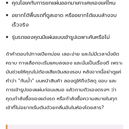
คุณโอเคกับการยกแผ่นออกมาเคาะเศษเองแค่ไหน
อยากได้พื้นรถที่ดูสะอาด หรืออยากได้แบบล้างจบ
เร็วจริง
รุ่นรถของคุณมีแผ่นแบบเข้ารูปเฉพาะคันหรือไม่
ถ้าคำตอบไปทางเปียกบ่อย เลอะง่าย และไม่มีเวลานั่งขัด
คราบ ทางเลือกจะเริ่มแคบลงเอง และนั่นเป็นเรื่องดี เพราะ
มันช่วยให้คุณไม่ต้องเสียเงินสองรอบ หลังจากนี้อย่าดูแค่
คำว่า “กันน้ำ” บนหน้าสินค้า ลองดูให้ถึงวัสดุ ขอบ และ
การเข้ารูปของแผ่นก่อนเสมอ แล้วถามตัวเองตรงๆ ว่า
คุณกำลังซื้อของแต่งรถ หรือกำลังซื้อความสบายในทุก
เช้าที่ไม่อยากเริ่มต้นด้วยกลิ่นอับในห้องโดยสาร?