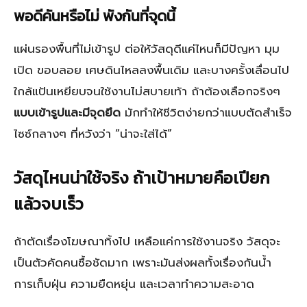
พอดีคันหรือไม่ พังกันที่จุดนี้
แผ่นรองพื้นที่ไม่เข้ารูป ต่อให้วัสดุดีแค่ไหนก็มีปัญหา มุม
เปิด ขอบลอย เศษดินไหลลงพื้นเดิม และบางครั้งเลื่อนไป
ใกล้แป้นเหยียบจนใช้งานไม่สบายเท้า ถ้าต้องเลือกจริงๆ
แบบเข้ารูปและมีจุดยึด
มักทำให้ชีวิตง่ายกว่าแบบตัดสำเร็จ
ไซซ์กลางๆ ที่หวังว่า “น่าจะใส่ได้”
วัสดุไหนน่าใช้จริง ถ้าเป้าหมายคือเปียก
แล้วจบเร็ว
ถ้าตัดเรื่องโฆษณาทิ้งไป เหลือแค่การใช้งานจริง วัสดุจะ
เป็นตัวคัดคนซื้อชัดมาก เพราะมันส่งผลทั้งเรื่องกันน้ำ
การเก็บฝุ่น ความยืดหยุ่น และเวลาทำความสะอาด