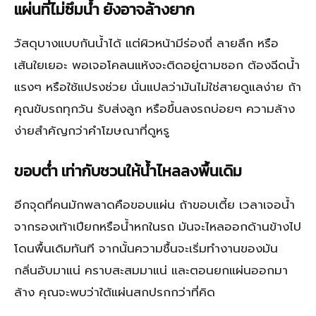
แผ่นที่ไม่ซึมน้ำ ยังอาจล้างยาก
วัสดุบางแบบกันน้ำได้ แต่ผิวหน้ามีร่องถี่ ลายลึก หรือ
เส้นใยเยอะ พอเจอโคลนแห้งจะติดอยู่ตามซอก ต้องฉีดน้ำ
แรงๆ หรือใช้แปรงช่วย นั่นแปลว่ามันไม่ใช่สายดูแลง่าย ถ้า
คุณขับรถทุกวัน รับส่งลูก หรือขึ้นลงรถบ่อยๆ ความล้าง
ง่ายสำคัญกว่าคำโฆษณาที่ดูหรู
ขอบต่ำ เท่ากับชวนให้น้ำไหลลงพื้นเดิม
อีกจุดที่คนมักพลาดคือขอบแผ่น ถ้าขอบเตี้ย เวลาเจอน้ำ
จากรองเท้าเปียกหรือน้ำหกในรถ มันจะไหลออกด้านข้างไป
โดนพื้นเดิมทันที จากนั้นความชื้นจะเริ่มทำงานของมัน
กลิ่นอับมาแน่ คราบสะสมมาแน่ และตอนยกแผ่นออกมา
ล้าง คุณจะพบว่าใต้แผ่นสกปรกกว่าที่คิด