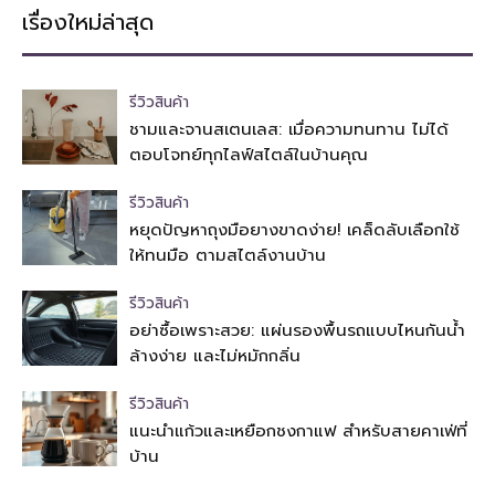
เรื่องใหม่ล่าสุด
รีวิวสินค้า
ชามและจานสเตนเลส: เมื่อความทนทาน ไม่ได้
ตอบโจทย์ทุกไลฟ์สไตล์ในบ้านคุณ
รีวิวสินค้า
หยุดปัญหาถุงมือยางขาดง่าย! เคล็ดลับเลือกใช้
ให้ทนมือ ตามสไตล์งานบ้าน
รีวิวสินค้า
อย่าซื้อเพราะสวย: แผ่นรองพื้นรถแบบไหนกันน้ำ
ล้างง่าย และไม่หมักกลิ่น
รีวิวสินค้า
แนะนำแก้วและเหยือกชงกาแฟ สำหรับสายคาเฟ่ที่
บ้าน