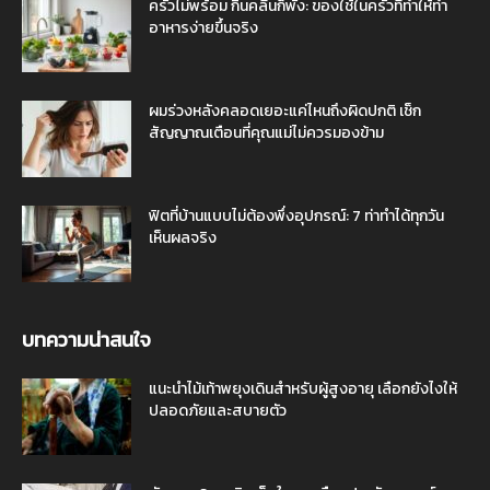
ครัวไม่พร้อม กินคลีนก็พัง: ของใช้ในครัวที่ทำให้ทำ
อาหารง่ายขึ้นจริง
ผมร่วงหลังคลอดเยอะแค่ไหนถึงผิดปกติ เช็ก
สัญญาณเตือนที่คุณแม่ไม่ควรมองข้าม
ฟิตที่บ้านแบบไม่ต้องพึ่งอุปกรณ์: 7 ท่าทำได้ทุกวัน
เห็นผลจริง
บทความน่าสนใจ
แนะนำไม้เท้าพยุงเดินสำหรับผู้สูงอายุ เลือกยังไงให้
ปลอดภัยและสบายตัว