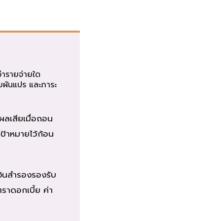
ว่ารายจ่ายใด
่ายผันแปร และภาระ
ะผลเสียเมื่อถอน
เป้าหมายไว้ก้อน
เงินสำรองรองรับ
ตราดอกเบี้ย ค่า