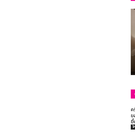
รวม
ความ
รู้
คร
ขอ
ขึ
โ