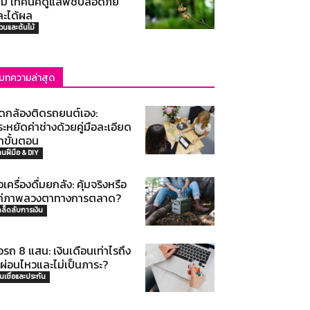
คมี เทคนิคดูแลพืชปลอดภัย
ละได้ผล
วนและต้นไม้
บทความล่าสุด
ิดกล้องติดรถยนต์เอง:
ะหยัดค่าช่างด้วยคู่มือละเอียด
กขั้นตอน
านฝีมือ & DIY
้อเครื่องดื่มยกลัง: คุ้มจริงหรือ
ค่ภาพลวงตาทางการตลาด?
คล็ดลับการเงิน
้อรถ 8 แสน: เงินเดือนเท่าไรถึง
ะผ่อนไหวและไม่เป็นภาระ?
ินเชื่อและประกัน