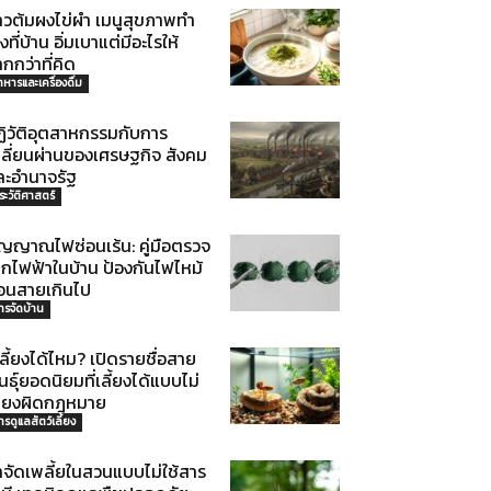
้าวต้มผงไข่ผำ เมนูสุขภาพทำ
งที่บ้าน อิ่มเบาแต่มีอะไรให้
กกว่าที่คิด
าหารและเครื่องดื่ม
ฏิวัติอุตสาหกรรมกับการ
ปลี่ยนผ่านของเศรษฐกิจ สังคม
ละอำนาจรัฐ
ระวัติศาสตร์
ัญญาณไฟซ่อนเร้น: คู่มือตรวจ
็กไฟฟ้าในบ้าน ป้องกันไฟไหม้
่อนสายเกินไป
ารจัดบ้าน
เลี้ยงได้ไหม? เปิดรายชื่อสาย
นธุ์ยอดนิยมที่เลี้ยงได้แบบไม่
สี่ยงผิดกฎหมาย
ารดูแลสัตว์เลี้ยง
ำจัดเพลี้ยในสวนแบบไม่ใช้สาร