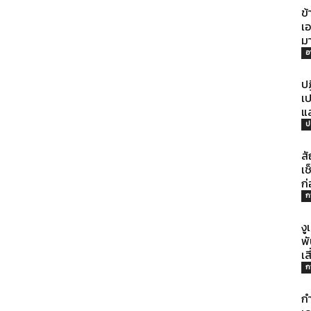
ที่
ข
เอ
มา
อ
ป
มี
เ
แ
ป
ส
เช
ประโยชน์
ก
ก
งู
พั
เ
ก
[iRiselements.com]
ก