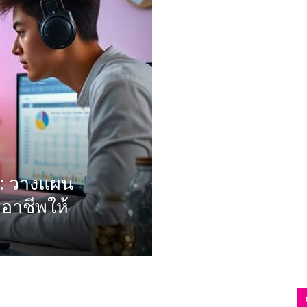
ความ
รู้
อ: วางแผน
อาชีพให้
แหล่ง