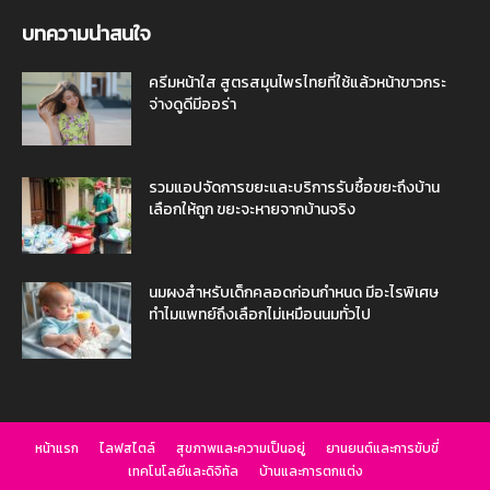
บทความน่าสนใจ
ครีมหน้าใส สูตรสมุนไพรไทยที่ใช้แล้วหน้าขาวกระ
จ่างดูดีมีออร่า
รวมแอปจัดการขยะและบริการรับซื้อขยะถึงบ้าน
เลือกให้ถูก ขยะจะหายจากบ้านจริง
นมผงสำหรับเด็กคลอดก่อนกำหนด มีอะไรพิเศษ
ทำไมแพทย์ถึงเลือกไม่เหมือนนมทั่วไป
หน้าแรก
ไลฟสไตล์
สุขภาพและความเป็นอยู่
ยานยนต์และการขับขี่
เทคโนโลยีและดิจิทัล
บ้านและการตกแต่ง