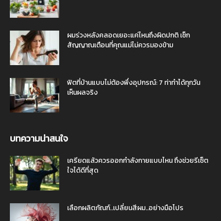
ผมร่วงหลังคลอดเยอะแค่ไหนถึงผิดปกติ เช็ก
สัญญาณเตือนที่คุณแม่ไม่ควรมองข้าม
ฟิตที่บ้านแบบไม่ต้องพึ่งอุปกรณ์: 7 ท่าทำได้ทุกวัน
เห็นผลจริง
บทความน่าสนใจ
เครียดแล้วควรออกกำลังกายแบบไหน ถึงช่วยรีเซ็ต
ใจได้ดีที่สุด
เลือกผลิตภัณฑ์..เปลี่ยนสีผม..อย่างมือโปร