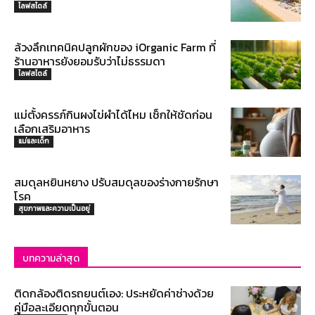
ไลฟสไตล์
ล้วงลึกเทคนิคปลูกผักของ iOrganic Farm ที่
ร้านอาหารยังยอมรับว่าไม่ธรรมดา
ไลฟสไตล์
แม่ตั้งครรภ์กินผงไข่ผำได้ไหม เช็กให้ชัดก่อน
เลือกเสริมอาหาร
แม่และเด็ก
สมดุลหยินหยาง ปรับสมดุลของร่างกายรักษา
โรค
สุขภาพและความเป็นอยู่
บทความล่าสุด
ติดกล้องติดรถยนต์เอง: ประหยัดค่าช่างด้วย
คู่มือละเอียดทุกขั้นตอน